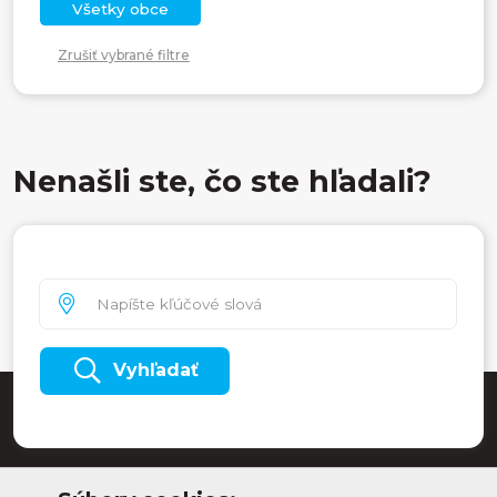
Všetky obce
Zrušiť vybrané filtre
Nenašli ste, čo ste hľadali?
Vyhľadať