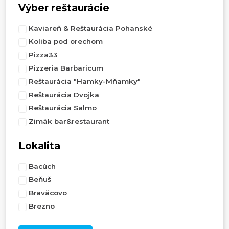
Výber reštaurácie
Kaviareň & Reštaurácia Pohanské
Koliba pod orechom
Pizza33
Pizzeria Barbaricum
Reštaurácia "Hamky-Mňamky"
Reštaurácia Dvojka
Reštaurácia Salmo
Zimák bar&restaurant
Lokalita
Bacúch
Beňuš
Braväcovo
Brezno