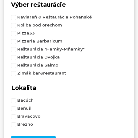
Výber reštaurácie
Kaviareň & Reštaurácia Pohanské
Koliba pod orechom
Pizza33
Pizzeria Barbaricum
Reštaurácia "Hamky-Mňamky"
Reštaurácia Dvojka
Reštaurácia Salmo
Zimák bar&restaurant
Lokalita
Bacúch
Beňuš
Braväcovo
Brezno