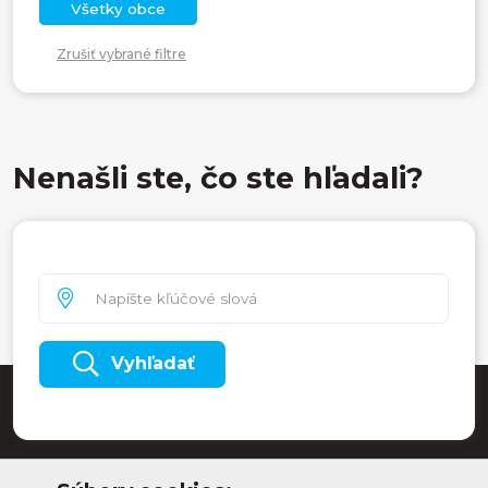
Všetky obce
Zrušiť vybrané filtre
Nenašli ste, čo ste hľadali?
Vyhľadať