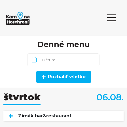
Denné menu
Rozbaliť všetko
štvrtok
06.08.
Zimák bar&restaurant