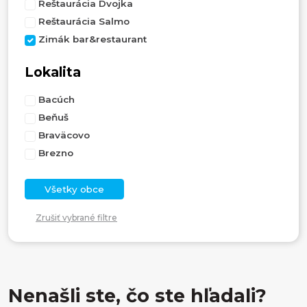
Reštaurácia Dvojka
Reštaurácia Salmo
Zimák bar&restaurant
Lokalita
Bacúch
Beňuš
Braväcovo
Brezno
Všetky obce
Zrušiť vybrané filtre
Nenašli ste, čo ste hľadali?