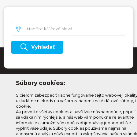
Vyhľadať
Súbory cookies:
S cieľom zabezpečiť riadne fungovanie tejto webovej lokalit
ukladáme niekedy na vašom zariadení malé dátové súbory, t
cookie.
Ak povolíte všetky cookies a navštívite nás nabudúce, pripojí
sa vďaka ním rýchlejšie, a náš web vám ponúkne relevantné
Odoberaj Kam na
Prihlásenie
informácie a umožní vám počas objednávky jednoduchšie
Horehroní
Zmeniť
vyplniť vaše údaje. Súbory cookies používame najmä na
anonymnú analýzu návštevnosti a vylepšovania našich stránok
Prihlás sa na odber a
nastavenie