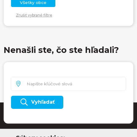
Všetky obce
Zrušiť vybrané filtre
Nenašli ste, čo ste hľadali?
Vyhľadať