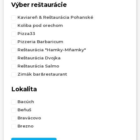
Výber reštaurácie
Kaviareň & Reštaurácia Pohanské
Koliba pod orechom
Pizza33
Pizzeria Barbaricum
Reštaurácia "Hamky-Mňamky"
Reštaurácia Dvojka
Reštaurácia Salmo
Zimák bar&restaurant
Lokalita
Bacúch
Beňuš
Braväcovo
Brezno