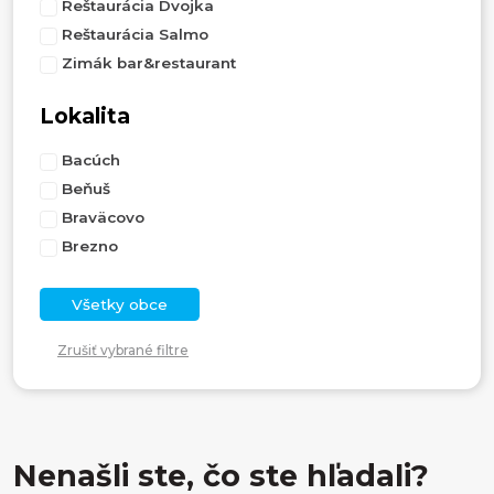
Reštaurácia Dvojka
Reštaurácia Salmo
Zimák bar&restaurant
Lokalita
Bacúch
Beňuš
Braväcovo
Brezno
Všetky obce
Zrušiť vybrané filtre
Nenašli ste, čo ste hľadali?