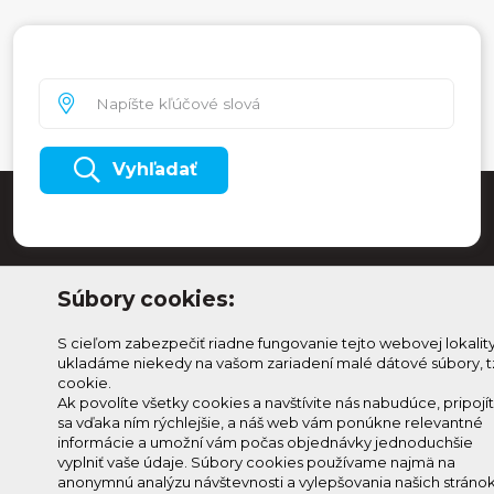
Vyhľadať
Súbory cookies:
S cieľom zabezpečiť riadne fungovanie tejto webovej lokalit
ukladáme niekedy na vašom zariadení malé dátové súbory, t
cookie.
Ak povolíte všetky cookies a navštívite nás nabudúce, pripojí
sa vďaka ním rýchlejšie, a náš web vám ponúkne relevantné
Odoberaj Kam na
Prihlásenie
informácie a umožní vám počas objednávky jednoduchšie
Horehroní
Zmeniť
vyplniť vaše údaje. Súbory cookies používame najmä na
anonymnú analýzu návštevnosti a vylepšovania našich stránok
Prihlás sa na odber a
nastavenie