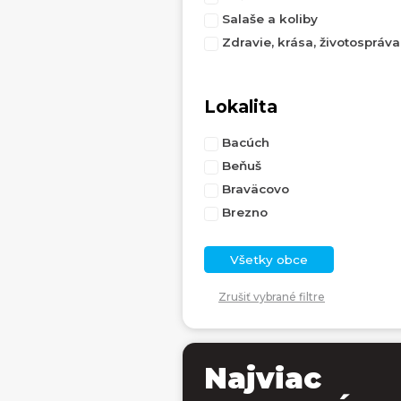
Salaše a koliby
Zdravie, krása, životospráva
Lokalita
Bacúch
Beňuš
Braväcovo
Brezno
Všetky obce
Zrušiť vybrané filtre
Najviac