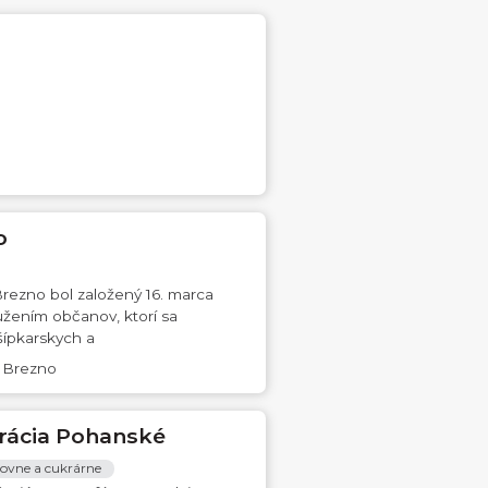
o
Brezno bol založený 16. marca
užením občanov, ktorí sa
šípkarskych a
4 Brezno
urácia Pohanské
jovne a cukrárne