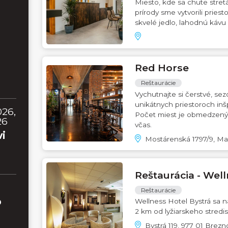
Miesto, kde sa chute stretá
prírody sme vytvorili pries
skvelé jedlo, lahodnú kávu
Red Horse
Reštaurácie
Vychutnajte si čerstvé, s
unikátnych priestoroch inš
026,
Počet miest je obmedzený, p
26
včas.
vi
Mostárenská 1797/9, Ma
Reštaurácia - Well
Reštaurácie
o
Wellness Hotel Bystrá sa 
2 km od lyžiarskeho stredis
Bystrá 119, 977 01 Brezn