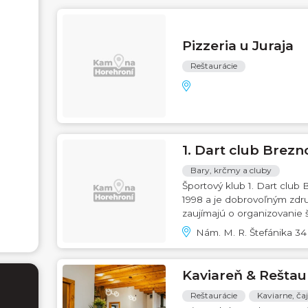
Pizzeria u Juraja
Reštaurácie
1. Dart club Brezn
Bary, krčmy a cluby
Športový klub 1. Dart club 
1998 a je dobrovoľným zdr
zaujímajú o organizovanie 
Nám. M. R. Štefánika 3
Kaviareň & Rešta
Reštaurácie
Kaviarne, ča