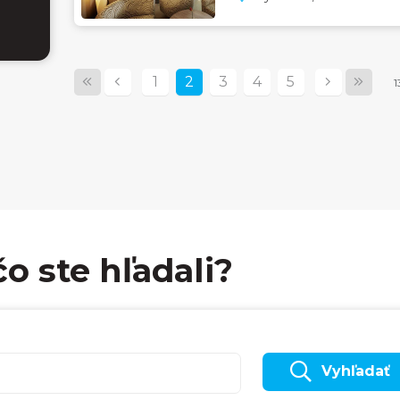
1
2
3
4
5
1
čo ste hľadali?
Vyhľadať