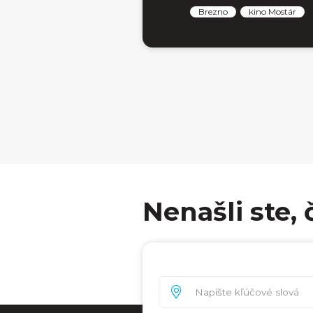
Brezno
kino Mostár
Nenašli ste, 