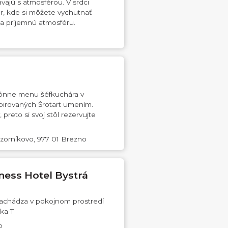
vajú s atmosférou. V srdci
tor, kde si môžete vychutnať
 a príjemnú atmosféru.
ezónne menu šéfkuchára v
pirovaných Šrotart umením.
reto si svoj stôl rezervujte
zorníkovo, 977 01 Brezno
ness Hotel Bystrá
nachádza v pokojnom prostredí
ka T
o