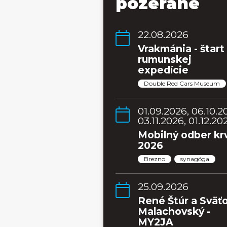
pozerané
22.08.2026
Vrakmánia - štart
rumunskej
expedície
Double Red Cars Museum
01.09.2026, 06.10.2
03.11.2026, 01.12.20
Mobilný odber kr
2026
Brezno
synagóga
25.09.2026
René Štúr a Sväť
Malachovský -
MY2JA