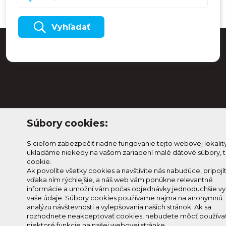
Vyhľadať
Súbory cookies:
S cieľom zabezpečiť riadne fungovanie tejto webovej lokalit
Odoberaj Kam na
Prihlásenie
ukladáme niekedy na vašom zariadení malé dátové súbory, t
Horehroní
Zmeniť
cookie.
Prihlás sa na odber a
Ak povolíte všetky cookies a navštívite nás nabudúce, pripojí
nastavenie
vďaka ním rýchlejšie, a náš web vám ponúkne relevantné
info@knh.sk
dostávaj novinky ako prvý
cookies
informácie a umožní vám počas objednávky jednoduchšie vyp
+421 903
vaše údaje. Súbory cookies používame najmä na anonymnú
analýzu návštevnosti a vylepšovania našich stránok. Ak sa
294 997
rozhodnete neakceptovať cookies, nebudete môcť používa
niektoré funkcie na našej webovej stránke.