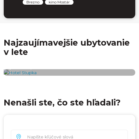
Brezno
kino Mostár
Najzaujímavejšie ubytovanie
v lete
Hotel Stupka
Tále 100, 976 81 Horná Lehota
Nenašli ste, čo ste hľadali?