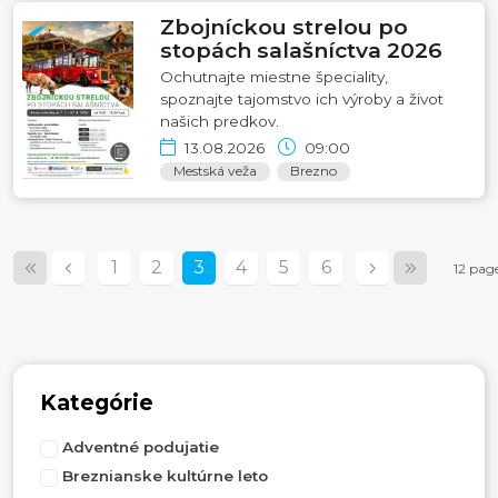
Zbojníckou strelou po
stopách salašníctva 2026
Ochutnajte miestne špeciality,
spoznajte tajomstvo ich výroby a život
našich predkov.
13.08.2026
09:00
Mestská veža
Brezno
1
2
3
4
5
6
12 pag
Kategórie
Adventné podujatie
Breznianske kultúrne leto