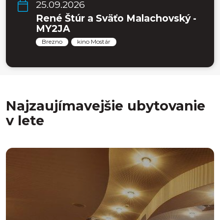
25.09.2026
René Štúr a Sväťo Malachovský -
MY2JA
Brezno
kino Mostár
Najzaujímavejšie ubytovanie
v lete