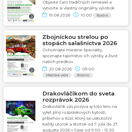
Objavte čaro tradičných remesiel a
vytvorte si vlastný originálny výrobok
19.08.2026
10:00
Bystrá
Zbojníckou strelou po
stopách salašníctva 2026
Ochutnajte miestne špeciality,
spoznajte tajomstvo ich výroby a život
našich predkov.
20.08.2026
09:00
Mestská veža
Brezno
Drakovláčikom do sveta
rozprávok 2026
Drakovláčik vás pozýva aj toto leto na
výlet plný rozprávkových bytostí,
príbehov a ilúzií, ktorý sa uskutoční
každý utorok a štvrtok od 7. júla do 27.
augusta 2026 v čase od 9:00 - 15:30