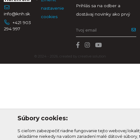
Prihlás sa na odber a
nastavenie
info@knh.sk
dostávaj novinky ako prvý
cookies
+421 903
294 997
© 2024 - 2026, created by
creative solution
Súbory cookies:
S cieľom zabezpečiť riadne fungovanie tejto webovej lokalit
ukladáme niekedy na vašom zariadení malé dátové súbory, t