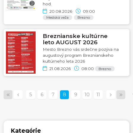
hod.
20.08.2026
09:00
Mestská veža
Brezno
Breznianske kultúrne
leto AUGUST 2026
Mesto Brezno vás srdečne pozýva na
augustový program Breznianskeho
kultúrneho leta 2026
21.08.2026
08:00
Brezno
5
6
7
8
9
10
11
Kategórie