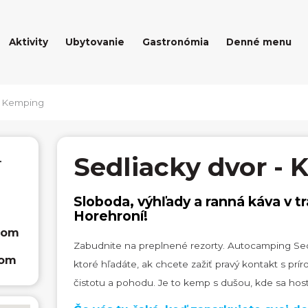
Aktivity
Ubytovanie
Gastronómia
Denné menu
- Kemping
Sedliacky dvor -
-
Sloboda, výhľady a ranná káva v t
Horehroní!
com
Zabudnite na preplnené rezorty. Autocamping Sedl
com
ktoré hľadáte, ak chcete zažiť pravý kontakt s prír
čistotu a pohodu. Je to kemp s dušou, kde sa hosti