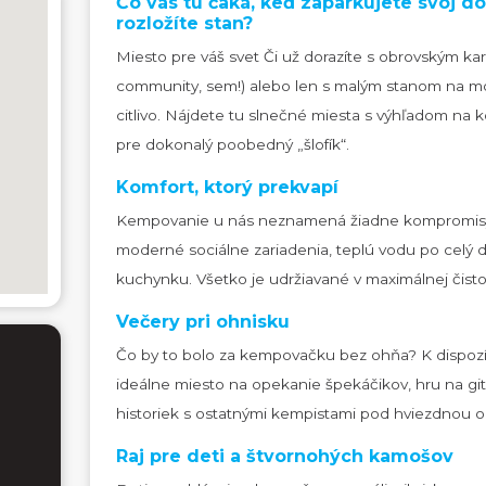
Čo vás tu čaká, keď zaparkujete svoj 
rozložíte stan?
Miesto pre váš svet Či už dorazíte s obrovským ka
community, sem!) alebo len s malým stanom na mot
citlivo. Nájdete tu slnečné miesta s výhľadom na k
pre dokonalý poobedný „šlofík“.
Komfort, ktorý prekvapí
Kempovanie u nás neznamená žiadne kompromisy 
moderné sociálne zariadenia, teplú vodu po celý 
kuchynku. Všetko je udržiavané v maximálnej čistote
Večery pri ohnisku
Čo by to bolo za kempovačku bez ohňa? K dispozíc
ideálne miesto na opekanie špekáčikov, hru na git
historiek s ostatnými kempistami pod hviezdnou 
Raj pre deti a štvornohých kamošov