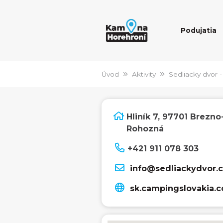
Podujatia
Úvod
Aktivity
Sedliacky dvor 
Hliník 7, 97701 Brezno
Rohozná
+421 911 078 303
info@sedliackydvor.
sk.campingslovakia.