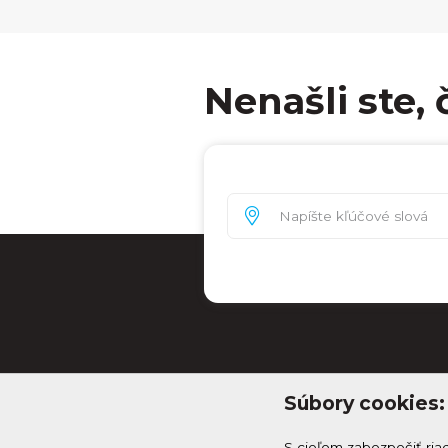
Nenašli ste, 
Súbory cookies:
S cieľom zabezpečiť ria