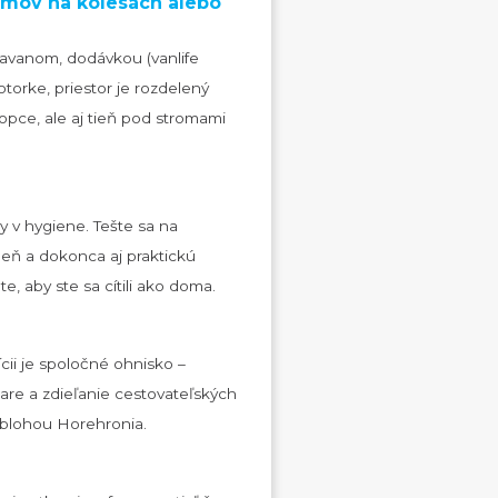
domov na kolesách alebo
ravanom, dodávkou (vanlife
orke, priestor je rozdelený
opce, ale aj tieň pod stromami
v hygiene. Tešte sa na
deň a dokonca aj praktickú
, aby ste sa cítili ako doma.
ii je spoločné ohnisko –
are a zdieľanie cestovateľských
oblohou Horehronia.