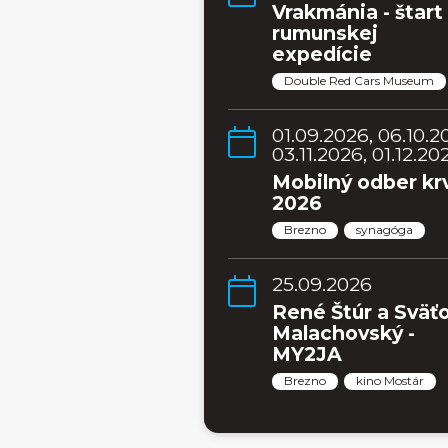
Vrakmánia - štart
rumunskej
expedície
Double Red Cars Museum
01.09.2026, 06.10.2
03.11.2026, 01.12.20
Mobilný odber kr
2026
Brezno
synagóga
25.09.2026
René Štúr a Sväť
Malachovský -
MY2JA
Brezno
kino Mostár