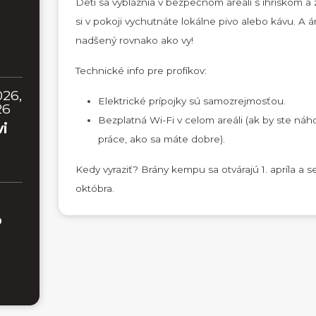
Deti sa vybláznia v bezpečnom areáli s ihriskom a z
si v pokoji vychutnáte lokálne pivo alebo kávu. A 
nadšený rovnako ako vy!
Technické info pre profíkov:
026,
Elektrické prípojky sú samozrejmosťou.
26
Bezplatná Wi-Fi v celom areáli (ak by ste náh
vi
práce, ako sa máte dobre).
Kedy vyraziť? Brány kempu sa otvárajú 1. apríla a s
októbra.
o