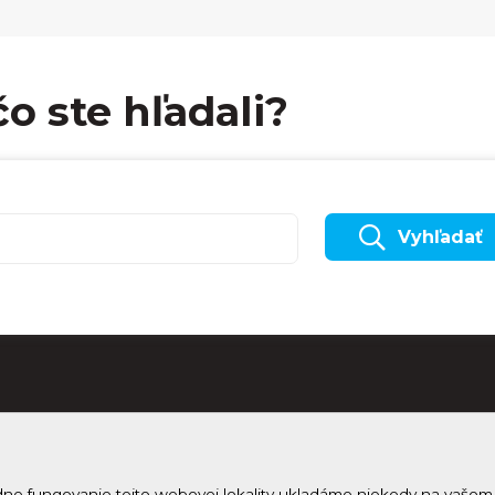
čo ste hľadali?
Vyhľadať
dne fungovanie tejto webovej lokality ukladáme niekedy na vašom