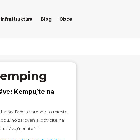
Infraštruktúra
Blog
Obce
 Kemping
ráve: Kempujte na
iacky Dvor je presne to miesto,
odou, no zároveň si potrpíte na
a stávajú priateľmi.