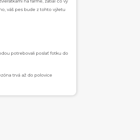
vieratkami na farme, zatiaľ čo vy
áno, váš pes bude z tohto výletu
odou potrebovali poslať fotku do
ezóna trvá až do polovice