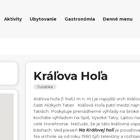
Aktivity
Ubytovanie
Gastronómia
Denné menu
Kráľova Hoľa
Turistika
Kráľova hoľa (1 946,1 m n. m.) je najvyšší vrch Kráľ
časti Nízkych Tatier. Kráľová Hoľa patrí medzi naj
Tatrách. Poskytuje prenádherné výhľady na široké 
kocháte výhľadom na Spiš, Vysoké Tatry, Liptov na
celé Horehronie. Nečudo, že je táto kráľovná os
básňach. Veď pieseň
Na Kráľovej holi
je považova
Na vrchole sa od roku 1960 týči televízny a rozhlas