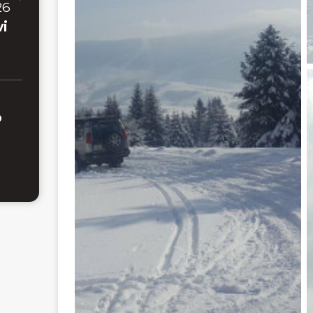
26
vi
o