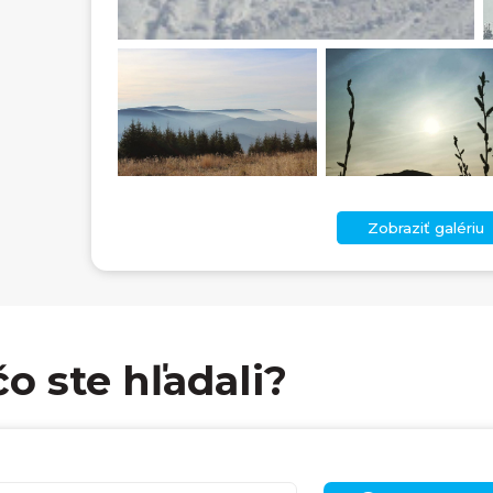
Zobraziť galériu
čo ste hľadali?