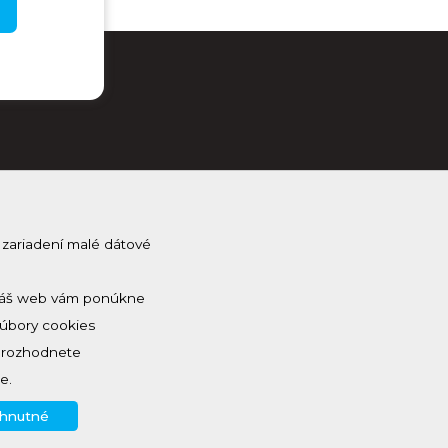
 zariadení malé dátové
j Kam na Horehroní
na odber a dostávaj novinky ako prvý
 a náš web vám ponúkne
Súbory cookies
a rozhodnete
e.
yhnutné