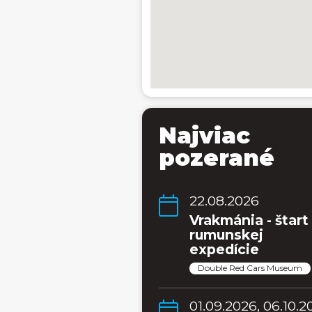
Najviac
pozerané
22.08.2026
Vrakmánia - štart
rumunskej
expedície
Double Red Cars Museum
01.09.2026, 06.10.2