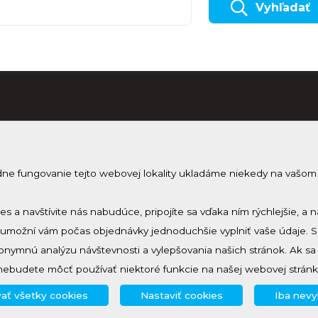
Vyhľadať
dne fungovanie tejto webovej lokality ukladáme niekedy na vašom
Odobera
Prihlásenie
Zmeniť nastavenie cookies
Prihlás sa 
ies a navštívite nás nabudúce, pripojíte sa vďaka ním rýchlejšie,
a umožní vám počas objednávky jednoduchšie vyplniť vaše údaje. 
nymnú analýzu návštevnosti a vylepšovania našich stránok. Ak s
nebudete môcť používať niektoré funkcie na našej webovej stránk
ať všetky cookies
Nastaviť cookies
Iba nev
© 2024 - 2026, created by
creative solution