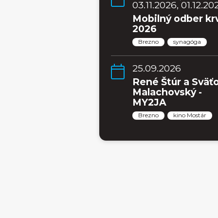
03.11.2026, 01.12.20
Mobilný odber kr
2026
Brezno
synagóga
25.09.2026
René Štúr a Sväť
Malachovský -
MY2JA
Brezno
kino Mostár