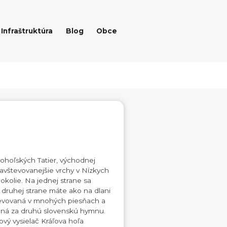
Infraštruktúra
Blog
Obce
ovohoľských Tatier, východnej
navštevovanejšie vrchy v Nízkych
okolie. Na jednej strane sa
 druhej strane máte ako na dlani
pevovaná v mnohých piesňach a
ná za druhú slovenskú hymnu.
ový vysielač Kráľova hoľa