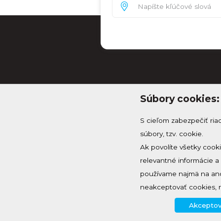
Súbory cookies:
S cieľom zabezpečiť ria
súbory, tzv. cookie.
Ak povolíte všetky cook
relevantné informácie 
info@knh.sk
používame najmä na ano
+421 903 294 997
neakceptovať cookies, 
Akceptov