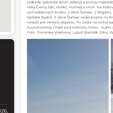
(odkedy vystriedal strom zelený) a pod jej majest
rieky Čierny Váh, Hnilec, Hornád a Hron. Na Kráľo
východiskových bodov, z obce Šumiac, z Telgártu, z
Spišské Bystré. Z obce Šumiac vedie priamo na Krá
neslúži pre verejnú dopravu. Po ceste na vrchol sa
novootvorenej Chate pod Kráľovou hoľou Kukni a
Foto: Dominika Voletzova, Luboš Bartošík Zdroj:
026,