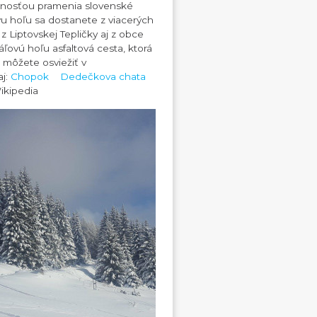
átnosťou pramenia slovenské
vu hoľu sa dostanete z viacerých
 Liptovskej Tepličky aj z obce
ľovú hoľu asfaltová cesta, ktorá
 môžete osviežiť v
j:
Chopok
Dedečkova chata
 Wikipedia