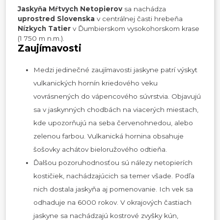
Jaskyňa Mŕtvych Netopierov
sa nachádza
uprostred Slovenska
v centrálnej časti hrebeňa
Nízkych Tatier
v Ďumbierskom vysokohorskom krase
(1 750 m n.m.).
Zaujímavosti
Medzi jedinečné zaujímavosti jaskyne patrí výskyt
vulkanických hornín kriedového veku
vovrásnených do vápencového súvrstvia. Objavujú
sa v jaskynných chodbách na viacerých miestach,
kde upozorňujú na seba červenohnedou, alebo
zelenou farbou. Vulkanická hornina obsahuje
šošovky achátov bieloružového odtieňa.
Ďalšou pozoruhodnosťou sú nálezy netopierích
kostičiek, nachádzajúcich sa temer všade. Podľa
nich dostala jaskyňa aj pomenovanie. Ich vek sa
odhaduje na 6000 rokov. V okrajových častiach
jaskyne sa nachádzajú kostrové zvyšky kún,