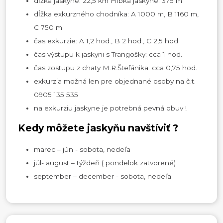
dĺžka jaskyne: 22,5 km Hĺbka jaskyne: 375 m
dĺžka exkurzného chodníka: A 1000 m, B 1160 m,
C 750 m
čas exkurzie: A 1,2 hod., B 2 hod., C 2,5 hod.
čas výstupu k jaskyni s Trangošky: cca 1 hod.
čas zostupu z chaty M.R.Štefánika: cca 0,75 hod.
exkurzia možná len pre objednané osoby na č.t.
0905 135 535
na exkurziu jaskyne je potrebná pevná obuv !
Kedy môžete jaskyňu navštíviť ?
marec – jún - sobota, nedeľa
júl- august – týždeň ( pondelok zatvorené)
september – december - sobota, nedeľa