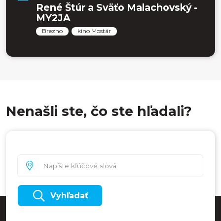
René Štúr a Sväťo Malachovský -
MY2JA
Brezno
kino Mostár
Nenašli ste, čo ste hľadali?
Vyhľadať