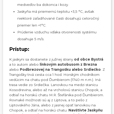
medveďov ba dokonca i kozy.
Jaskyňa má priemernú teplotu +3,5 °C, avšak
niektoré zaľadňované časti dosahujú celoročný
priemer len +1°C.
Prúdenie vzduchu vďaka otvorenosti systému
dosahuje 5 m/s.
Prístup:
K jaskyni sa dostanete z južnej strany
od obce Bystrá
a to autom alebo
linkovým autobusom z Brezna
alebo
Podbrezovej na Trangošku alebo Srdiečko
. Z
Trangošky trvá cesta cca 1 hod. Horským chodníkom
vedúcim na chatu pod Ďumbierom (1740 m n.m.). Iná
trasa vedie zo Srdiečka. Lanovkou na medzi stanicu
Kosodrevina, alebo až na vrcholovú stanicu Chopok, a
odtiaľ na horskú chatu M.R. Štefánika pod Ďumbierom.
Rovnaké možnosti sú aj z Liptova, a to pešo z
Liptovského Jána, alebo z jasnej opäť lanovkou na
Chopok, a odtiaľ na horskú chatu.
Navštívte Jaskyňu