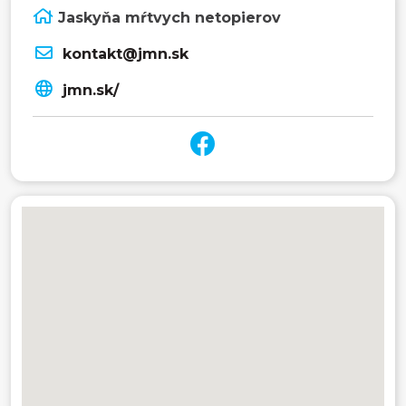
Jaskyňa mŕtvych netopierov
kontakt@jmn.sk
jmn.sk/