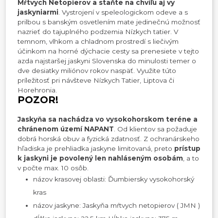
Mŕtvych Netopierov a staňte na chvíľu aj vy
jaskyniarmi
. Vystrojení v speleologickom odeve a s
prilbou s banským osvetlením mate jedinečnú možnosť
nazrieť do tajuplného podzemia Nízkych tatier. V
temnom, vlhkom a chladnom prostredí s liečivým
účinkom na horné dýchacie cesty sa prenesiete v tejto
azda najstaršej jaskyni Slovenska do minulosti temer o
dve desiatky miliónov rokov naspäť. Využite túto
príležitosť pri návšteve Nízkych Tatier, Liptova či
Horehronia.
POZOR!
Jaskyňa sa nachádza vo vysokohorskom teréne a
chránenom území NAPANT
. Od klientov sa požaduje
dobrá horská obuv a fyzická zdatnosť. Z ochranárskeho
hľadiska je prehliadka jaskyne limitovaná, preto
prístup
k jaskyni je povolený len nahláseným osobám
, a to
v počte max. 10 osôb.
názov krasovej oblasti: Ďumbiersky vysokohorský
kras
názov jaskyne: Jaskyňa mŕtvych netopierov ( JMN )