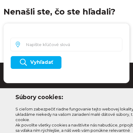
Nenašli ste, čo ste hľadali?
Vyhľadať
Súbory cookies:
S cieľom zabezpečiť riadne fungovanie tejto webovej lokalit
ukladáme niekedy na vašom zariadení malé dátové súbory, t
cookie.
Ak povolíte všetky cookies a navštívite nás nabudúce, pripojí
sa vďaka ním rýchlejšie, a náš web vám ponúkne relevantné
Odoberaj Kam na