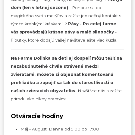
dom (len v letnej sezóne)
- Ponorte sa do
magického sveta motýľov a zažite jedinečný kontakt s
týmito krehkými kráskami. ?
Pávy - Po celej farme
vás sprevádzajú krásne pávy a malé sliepočky
-
liliputky, ktoré dodajú vašej návšteve ešte viac kúzla.
Na Farme Dolinka sa deti aj dospelí môžu tešiť na
nezabudnuteľné chvíle strávené medzi
zvieratami, môžete si objednať komentovanú
prehliadku a zapojiť sa tak do starostlivosti o
našich zvieracích obyvateľov.
Navštívte nás a zažite
prírodu ako nikdy predtým!
Otváracie hodiny
Máj - August: Denne od 9:00 do 17:00