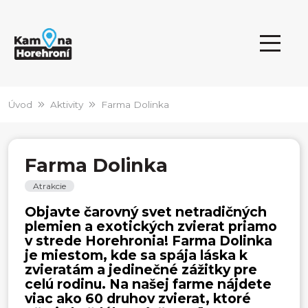
Úvod
Aktivity
Farma Dolinka
Farma Dolinka
Atrakcie
Objavte čarovný svet netradičných
plemien a exotických zvierat priamo
v strede Horehronia! Farma Dolinka
je miestom, kde sa spája láska k
zvieratám a jedinečné zážitky pre
celú rodinu. Na našej farme nájdete
viac ako 60 druhov zvierat, ktoré