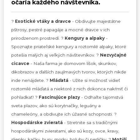
očaria každého návštevníka.
?
Exotické vtáky a dravce
- Obdivujte majestátne
pštrosy, pestré papagáje a mocné dravce v ich
prirodzenom prostredí. ?
Kengury a alpaky
-
Spoznajte priateľské kengury a roztomilé alpaky, ktoré
potešia malých aj veľkých návštevníkov. ?
Nezvyčajné
cicavce
- Naša farma je domovom líšok, skunkov,
dikobrazov a ďalších zaujímavých tvorov, ktorých nikde
inde nenájdete. ?
Mláďatá
- Užite si možnosť vidieť
roztomilé mláďatá a niektoré z nich dokonca nakŕmiť či
pohladkať! ?
Fascinujúce plazy
- Odhaľte tajomstvá
sveta plazov, ako sú korytnačky, leguány a
chameleóny, a obdivujte ich úžasné schopnosti. ?
Hospodárske zvieratá
- Stretnite sa s tradičnými
hospodárskymi zvieratami, ako sú kozy, ovce, kravy,
sliepky, kačky, husy, morky, holuby či perličky. ?
Motýlí