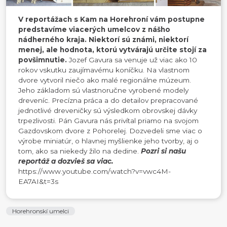
V reportážach s Kam na Horehroní vám postupne
predstavíme viacerých umelcov z nášho
nádherného kraja. Niektorí sú známi, niektorí
menej, ale hodnota, ktorú vytvárajú určite stojí za
povšimnutie.
Jozef Gavura sa venuje už viac ako 10
rokov vskutku zaujímavému koníčku. Na vlastnom
dvore vytvoril niečo ako malé regionálne múzeum.
Jeho základom sú vlastnoručne vyrobené modely
dreveníc. Precízna práca a do detailov prepracované
jednotlivé dreveničky sú výsledkom obrovskej dávky
trpezlivosti. Pán Gavura nás privítal priamo na svojom
Gazdovskom dvore z Pohorelej. Dozvedeli sme viac o
výrobe miniatúr, o hlavnej myšlienke jeho tvorby, aj o
tom, ako sa niekedy žilo na dedine.
Pozri si našu
reportáž a dozvieš sa viac.
https://www.youtube.com/watch?v=vwc4M-
EA7AI&t=3s
Horehronskí umelci