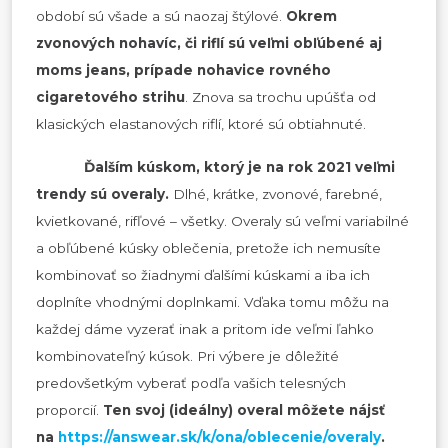
období sú všade a sú naozaj štýlové.
Okrem
zvonových nohavíc, či riflí sú veľmi obľúbené aj
moms jeans, prípade nohavice rovného
cigaretového strihu
. Znova sa trochu upúšťa od
klasických elastanových riflí, ktoré sú obtiahnuté.
Ďalším kúskom, ktorý je na rok 2021 veľmi
trendy sú overaly.
Dlhé, krátke, zvonové, farebné,
kvietkované, rifľové – všetky. Overaly sú veľmi variabilné
a obľúbené kúsky oblečenia, pretože ich nemusíte
kombinovať so žiadnymi ďalšími kúskami a iba ich
doplníte vhodnými doplnkami. Vďaka tomu môžu na
každej dáme vyzerať inak a pritom ide veľmi ľahko
kombinovateľný kúsok. Pri výbere je dôležité
predovšetkým vyberať podľa vašich telesných
proporcií.
Ten svoj (ideálny) overal môžete nájsť
na
https://answear.sk/k/ona/oblecenie/overaly
.