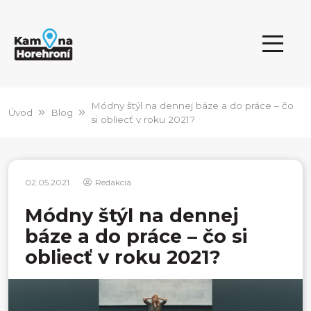
Módny štýl na dennej báze a do práce – čo
Úvod
Blog
si obliecť v roku 2021?
02.05.2021
Redakcia
Módny štýl na dennej
báze a do práce – čo si
obliecť v roku 2021?