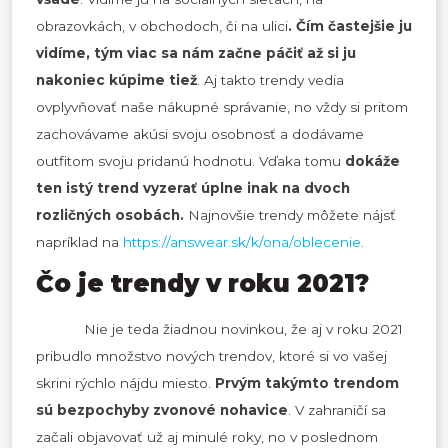
obrazovkách, v obchodoch, či na ulici
. Čím častejšie ju
vidíme, tým viac sa nám začne páčiť až si ju
nakoniec kúpime tiež
. Aj takto trendy vedia
ovplyvňovať naše nákupné správanie, no vždy si pritom
zachovávame akúsi svoju osobnosť a dodávame
outfitom svoju pridanú hodnotu. Vďaka tomu
dokáže
ten istý trend vyzerať úplne inak na dvoch
rozličných osobách.
Najnovšie trendy môžete nájsť
napríklad na
https://answear.sk/k/ona/oblecenie
.
Čo je trendy v roku 2021?
Nie je teda žiadnou novinkou, že aj v roku 2021
pribudlo množstvo nových trendov, ktoré si vo vašej
skrini rýchlo nájdu miesto.
Prvým takýmto trendom
sú bezpochyby zvonové nohavice
. V zahraničí sa
začali objavovať už aj minulé roky, no v poslednom