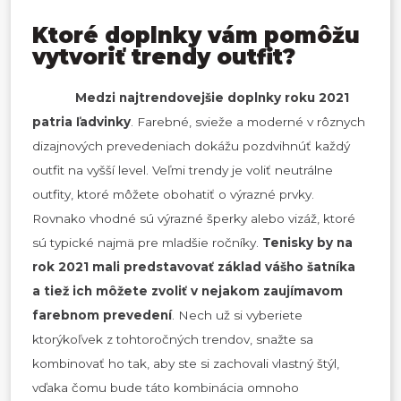
Ktoré doplnky vám pomôžu
vytvoriť trendy outfit?
Medzi najtrendovejšie doplnky roku 2021
patria ľadvinky
. Farebné, svieže a moderné v rôznych
dizajnových prevedeniach dokážu pozdvihnúť každý
outfit na vyšší level. Veľmi trendy je voliť neutrálne
outfity, ktoré môžete obohatiť o výrazné prvky.
Rovnako vhodné sú výrazné šperky alebo vizáž, ktoré
sú typické najmä pre mladšie ročníky.
Tenisky by na
rok 2021 mali predstavovať základ vášho šatníka
a tiež ich môžete zvoliť v nejakom zaujímavom
farebnom prevedení
. Nech už si vyberiete
ktorýkoľvek z tohtoročných trendov, snažte sa
kombinovať ho tak, aby ste si zachovali vlastný štýl,
vďaka čomu bude táto kombinácia omnoho