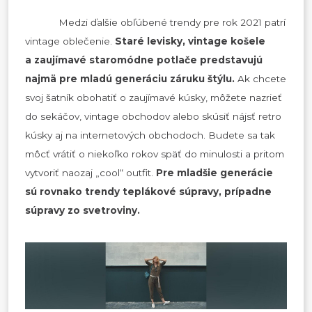
Medzi ďalšie obľúbené trendy pre rok 2021 patrí
vintage oblečenie.
Staré levisky, vintage košele
a zaujímavé staromódne potlače predstavujú
najmä pre mladú generáciu záruku štýlu.
Ak chcete
svoj šatník obohatiť o zaujímavé kúsky, môžete nazrieť
do sekáčov, vintage obchodov alebo skúsiť nájsť retro
kúsky aj na internetových obchodoch. Budete sa tak
môcť vrátiť o niekoľko rokov späť do minulosti a pritom
vytvoriť naozaj „cool“ outfit.
Pre mladšie generácie
sú rovnako trendy teplákové súpravy, prípadne
súpravy zo svetroviny.