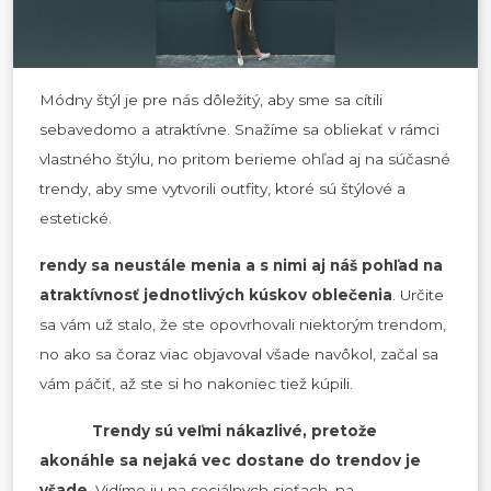
Módny štýl je pre nás dôležitý, aby sme sa cítili
sebavedomo a atraktívne. Snažíme sa obliekať v rámci
vlastného štýlu, no pritom berieme ohľad aj na súčasné
trendy, aby sme vytvorili outfity, ktoré sú štýlové a
estetické.
rendy sa neustále menia a s nimi aj náš pohľad na
atraktívnosť jednotlivých kúskov oblečenia
. Určite
sa vám už stalo, že ste opovrhovali niektorým trendom,
no ako sa čoraz viac objavoval všade navôkol, začal sa
vám páčiť, až ste si ho nakoniec tiež kúpili.
Trendy sú veľmi nákazlivé, pretože
akonáhle sa nejaká vec dostane do trendov je
všade
. Vidíme ju na sociálnych sieťach, na