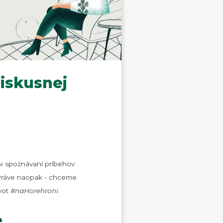
diskusnej
 v spoznávaní príbehov
 Práve naopak - chceme
ivot
#naHorehroni
.
e