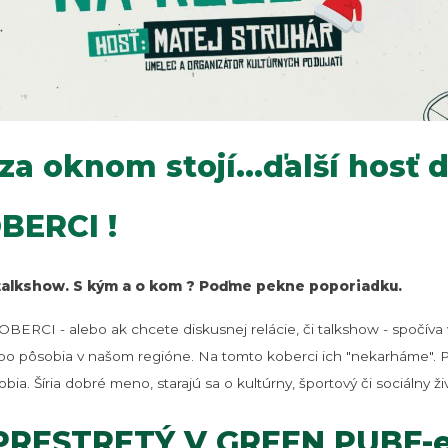
a oknom stojí...ďalší hosť 
BERCI !
j talkshow. S kým a o kom ? Poďme pekne poporiadku.
BERCI - alebo ak chcete diskusnej relácie, či talkshow - spočíva
ebo pôsobia v našom regióne. Na tomto koberci ich "nekarháme".
obia. Šíria dobré meno, starajú sa o kultúrny, športový či sociálny ž
PRESTRETÝ V GREEN PUBE-