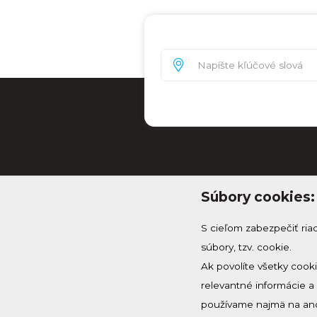
Súbory cookies:
S cieľom zabezpečiť ria
súbory, tzv. cookie.
Ak povolíte všetky cook
relevantné informácie 
info@knh.sk
používame najmä na ano