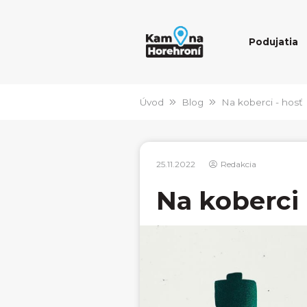
Podujatia
Úvod
Blog
Na koberci - hosť
25.11.2022
Redakcia
Na koberci 