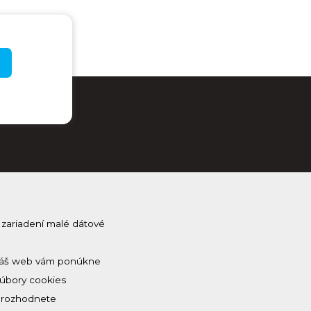
 zariadení malé dátové
j Kam na Horehroní
na odber a dostávaj novinky ako prvý
 a náš web vám ponúkne
Súbory cookies
a rozhodnete