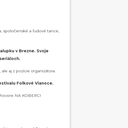
ňa, spoločenské a ľudové tance,
halupku v Brezne. Svoje
seriáloch.
ale aj z pozície organizátora.
stivalu Folkové Vianoce.
 rozhovore NA KOBERCI