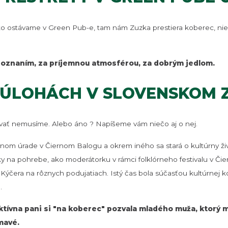
to ostávame v Green Pub-e, tam nám Zuzka prestiera koberec, nie
a poznaním, za príjemnou atmosférou, za dobrým jedlom.
 ÚLOHÁCH V SLOVENSKOM Z
ať nemusíme. Alebo áno ? Napíšeme vám niečo aj o nej.
om úrade v Čiernom Balogu a okrem iného sa stará o kultúrny živo
účky na pohrebe, ako moderátorku v rámci folklórneho festivalu v Čie
Kýčera na rôznych podujatiach. Istý čas bola súčasťou kultúrnej k
.
tívna pani si "na koberec" pozvala mladého muža, ktorý má
mavé.