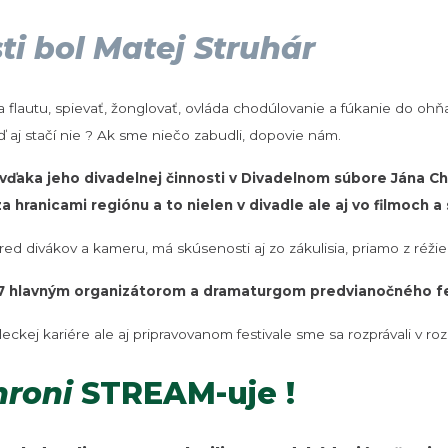
ti bol Matej Struhár
ru a flautu, spievať, žonglovať, ovláda chodúlovanie a fúkanie do oh
áď aj stačí nie ? Ak sme niečo zabudli, dopovie nám.
ú vďaka jeho divadelnej činnosti v Divadelnom súbore Jána C
hranicami regiónu a to nielen v divadle ale aj vo filmoch a 
ed divákov a kameru, má skúsenosti aj zo zákulisia, priamo z réžie, 
07 hlavným organizátorom a dramaturgom predvianočného fe
ckej kariére ale aj pripravovanom festivale sme sa rozprávali v
roni
STREAM-uje !