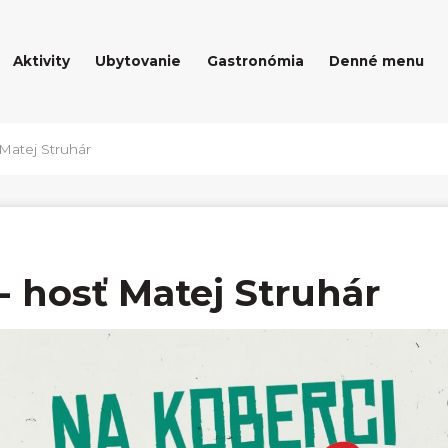
Aktivity
Ubytovanie
Gastronómia
Denné menu
 Matej Struhár
- hosť Matej Struhár