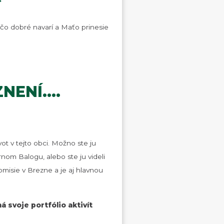
čo dobré navarí a Maťo prinesie
NENÍ….
t v tejto obci. Možno ste ju
rnom Balogu, alebo ste ju videli
omisie v Brezne a je aj hlavnou
 svoje portfólio aktivít