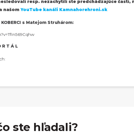
esledovali resp. nezachytili ste predchádzajúce časti, 
 na našom
YouTube kanáli Kamnahorehroni.sk
A KOBERCI s Matejom Struhárom:
h?v=TfIn569Cqhw
O R T Á L
ch:
čo ste hľadali?