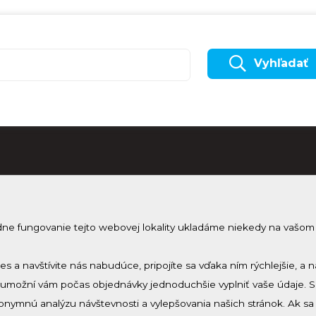
Vyhľadať
dne fungovanie tejto webovej lokality ukladáme niekedy na vašom
Odobera
Prihlásenie
Zmeniť nastavenie cookies
Prihlás sa 
ies a navštívite nás nabudúce, pripojíte sa vďaka ním rýchlejšie,
a umožní vám počas objednávky jednoduchšie vyplniť vaše údaje. 
nymnú analýzu návštevnosti a vylepšovania našich stránok. Ak s