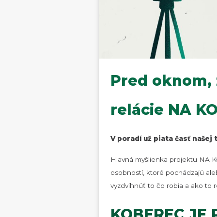
Pred oknom, z
relácie NA KO
V poradí už piata časť naše
Hlavná myšlienka projektu NA KO
osobností, ktoré pochádzajú al
vyzdvihnúť to čo robia a ako to r
KOBEREC JE 