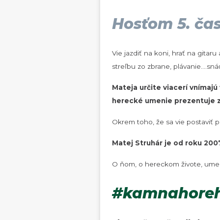
Hosťom 5. čas
Vie jazdiť na koni, hrať na gita
streľbu zo zbrane, plávanie....sn
Mateja určite viacerí vnímaj
herecké umenie prezentuje za 
Okrem toho, že sa vie postaviť pr
Matej Struhár je od roku 20
O ňom, o hereckom živote, umele
#kamnahoreh