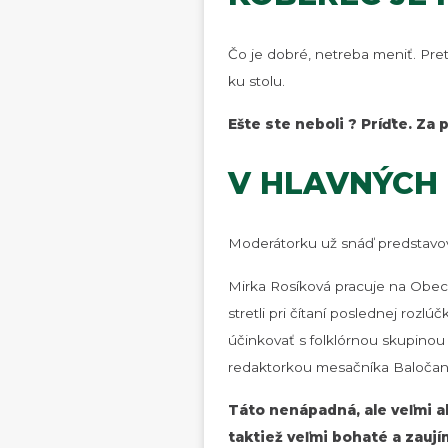
Čo je dobré, netreba meniť. Pre
ku stolu.
Ešte ste neboli ? Príďte. Z
V HLAVNÝCH
Moderátorku už snáď predstavov
Mirka Rosíková pracuje na Obecn
stretli pri čítaní poslednej rozl
účinkovať s folklórnou skupinou 
redaktorkou mesačníka Baločan
Táto nenápadná, ale veľmi ak
taktiež veľmi bohaté a zaují