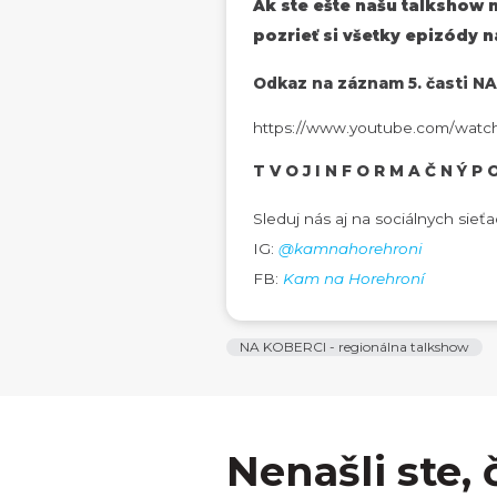
Ak ste ešte našu talkshow n
pozrieť si všetky epizódy
Odkaz na záznam 5. časti N
https://www.youtube.com/watc
T V O J I N F O R M A Č N Ý P 
Sleduj nás aj na sociálnych sieťa
IG:
@kamnahorehroni
FB:
Kam na Horehroní
NA KOBERCI - regionálna talkshow
Nenašli ste, 