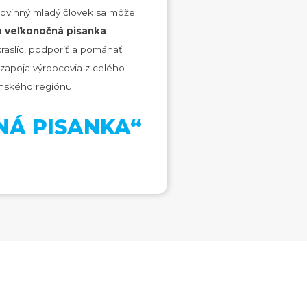
opovinný mladý človek sa môže
 veľkonočná pisanka
.
aslíc, podporiť a pomáhať
 zapoja výrobcovia z celého
onského regiónu.
ČNÁ PISANKA“