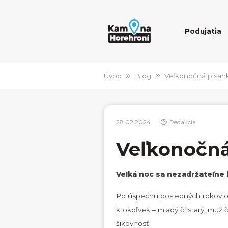
Podujatia
Úvod
Blog
Veľkonočná pisank
28.02.2024
Redakcia
Veľkonočná 
Veľká noc sa nezadržateľne b
Po úspechu posledných rokov op
ktokoľvek – mladý či starý, muž 
šikovnosť.