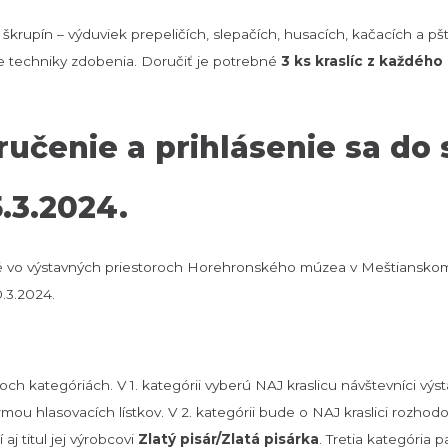
škrupín – výduviek prepeličích, slepačích, husacích, kačacích a p
ne techniky zdobenia. Doručiť je potrebné
3 ks kraslíc z každého
učenie a prihlásenie sa do 
5.3.2024.
né vo výstavných priestoroch Horehronského múzea v Meštiansk
.3.2024.
h kategóriách. V 1. kategórii vyberú NAJ kraslicu návštevníci výs
mou hlasovacích lístkov. V 2. kategórii bude o NAJ kraslici rozhodo
aj titul jej výrobcovi
Zlatý pisár/Zlatá pisárka
. Tretia kategória 