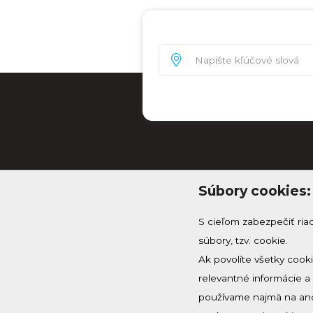
Súbory cookies:
S cieľom zabezpečiť ria
súbory, tzv. cookie.
Ak povolíte všetky cook
relevantné informácie 
info@knh.sk
používame najmä na ano
+421 903 294 997