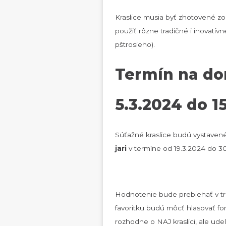
Kraslice musia byť zhotovené zo 
použiť rôzne tradičné i inovatív
pštrosieho).
Termín na dor
5.3.2024 do 1
Súťažné kraslice budú vystave
jari
v termíne od 19.3.2024 do 30
Hodnotenie bude prebiehať v troc
favoritku budú môcť hlasovať for
rozhodne o NAJ kraslici, ale udelí 