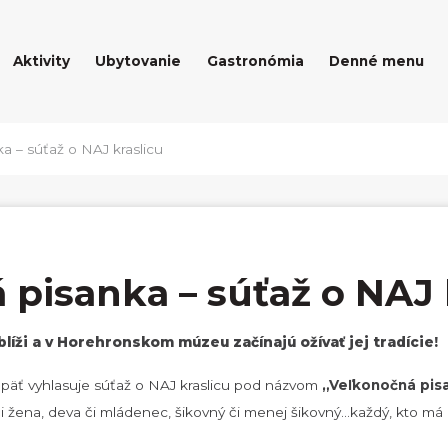
Aktivity
Ubytovanie
Gastronómia
Denné menu
a – súťaž o NAJ kraslicu
pisanka – súťaž o NAJ 
líži a v Horehronskom múzeu začínajú ožívať jej tradície!
äť vyhlasuje súťaž o NAJ kraslicu pod názvom
„Veľkonočná pis
či žena, deva či mládenec, šikovný či menej šikovný...každý, kto m