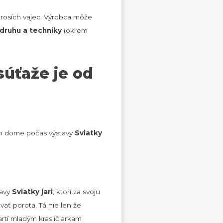
štrosích vajec. Výrobca môže
 druhu a techniky
(okrem
súťaže je od
om dome počas výstavy
Sviatky
tavy
Sviatky jari
, ktorí za svoju
vať porota. Tá nie len že
partí mladým krasličiarkam