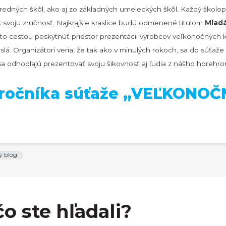
stredných škôl, ako aj zo základných umeleckých škôl. Každý škol
ak svoju zručnosť. Najkrajšie kraslice budú odmenené titulom
Mladá
cestou poskytnúť priestor prezentácii výrobcov veľkonočných kr
á. Organizátori veria, že tak ako v minulých rokoch, sa do súťaže
 sa odhodlajú prezentovať svoju šikovnosť aj ľudia z nášho horehr
. ročníka súťaže „VEĽKONO
ý blog
čo ste hľadali?