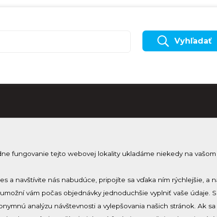
Vyhľadať
dne fungovanie tejto webovej lokality ukladáme niekedy na vašom
Odobera
Prihlásenie
Zmeniť nastavenie cookies
Prihlás sa 
ies a navštívite nás nabudúce, pripojíte sa vďaka ním rýchlejšie,
a umožní vám počas objednávky jednoduchšie vyplniť vaše údaje. 
nymnú analýzu návštevnosti a vylepšovania našich stránok. Ak s