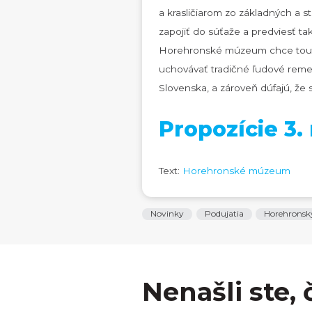
a krasličiarom zo základných a 
zapojiť do súťaže a predviesť t
Horehronské múzeum chce touto 
uchovávať tradičné ľudové remesl
Slovenska, a zároveň dúfajú, že
Propozície 3
Text:
Horehronské múzeum
Novinky
Podujatia
Horehronsk
Nenašli ste, 