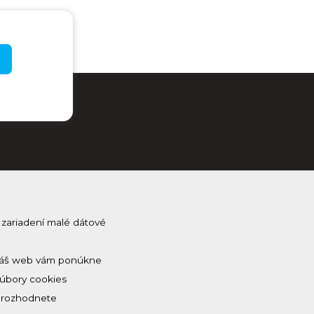
 zariadení malé dátové
j Kam na Horehroní
na odber a dostávaj novinky ako prvý
 a náš web vám ponúkne
Súbory cookies
a rozhodnete