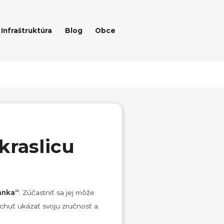
Infraštruktúra
Blog
Obce
kraslicu
anka“
. Zúčastniť sa jej môže
á chuť ukázať svoju zručnosť a