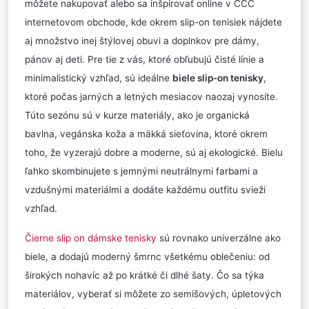
môžete nakupovať alebo sa inšpirovať online v CCC
internetovom obchode, kde okrem slip-on tenisiek nájdete
aj množstvo inej štýlovej obuvi a doplnkov pre dámy,
pánov aj deti. Pre tie z vás, ktoré obľubujú čisté línie a
minimalistický vzhľad, sú ideálne
biele slip-on tenisky
,
ktoré počas jarných a letných mesiacov naozaj vynosíte.
Túto sezónu sú v kurze materiály, ako je organická
bavlna, vegánska koža a mäkká sieťovina, ktoré okrem
toho, že vyzerajú dobre a moderne, sú aj ekologické. Bielu
ľahko skombinujete s jemnými neutrálnymi farbami a
vzdušnými materiálmi a dodáte každému outfitu svieži
vzhľad.
Čierne slip on dámske tenisky
sú rovnako univerzálne ako
biele, a dodajú moderný šmrnc všetkému oblečeniu: od
širokých nohavíc až po krátké či dlhé šaty. Čo sa týka
materiálov, vyberať si môžete zo semišových, úpletových