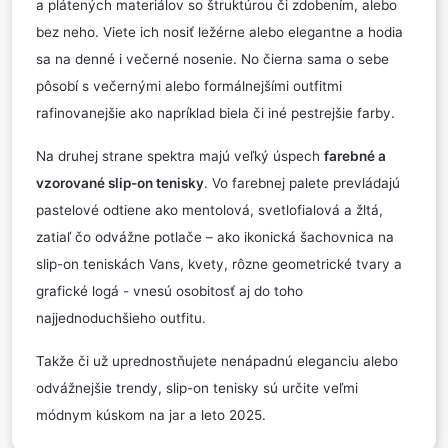
a plátených materiálov so štruktúrou či zdobením, alebo
bez neho. Viete ich nosiť ležérne alebo elegantne a hodia
sa na denné i večerné nosenie. No čierna sama o sebe
pôsobí s večernými alebo formálnejšími outfitmi
rafinovanejšie ako napríklad biela či iné pestrejšie farby.
Na druhej strane spektra majú veľký úspech
farebné a
vzorované slip-on tenisky
. Vo farebnej palete prevládajú
pastelové odtiene ako mentolová, svetlofialová a žltá,
zatiaľ čo odvážne potlače – ako ikonická šachovnica na
slip-on teniskách Vans, kvety, rôzne geometrické tvary a
grafické logá - vnesú osobitosť aj do toho
najjednoduchšieho outfitu.
Takže či už uprednostňujete nenápadnú eleganciu alebo
odvážnejšie trendy, slip-on tenisky sú určite veľmi
módnym kúskom na jar a leto 2025.