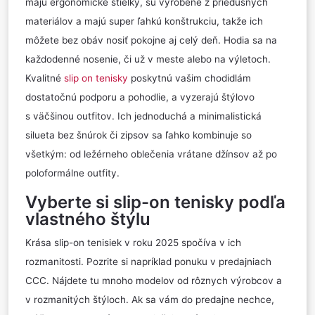
majú ergonomické stielky, sú vyrobené z priedušných
materiálov a majú super ľahkú konštrukciu, takže ich
môžete bez obáv nosiť pokojne aj celý deň. Hodia sa na
každodenné nosenie, či už v meste alebo na výletoch.
Kvalitné
slip on tenisky
poskytnú vašim chodidlám
dostatočnú podporu a pohodlie, a vyzerajú štýlovo
s väčšinou outfitov. Ich jednoduchá a minimalistická
silueta bez šnúrok či zipsov sa ľahko kombinuje so
všetkým: od ležérneho oblečenia vrátane džínsov až po
poloformálne outfity.
Vyberte si slip-on tenisky podľa
vlastného štýlu
Krása slip-on tenisiek v roku 2025 spočíva v ich
rozmanitosti. Pozrite si napríklad ponuku v predajniach
CCC. Nájdete tu mnoho modelov od rôznych výrobcov a
v rozmanitých štýloch. Ak sa vám do predajne nechce,