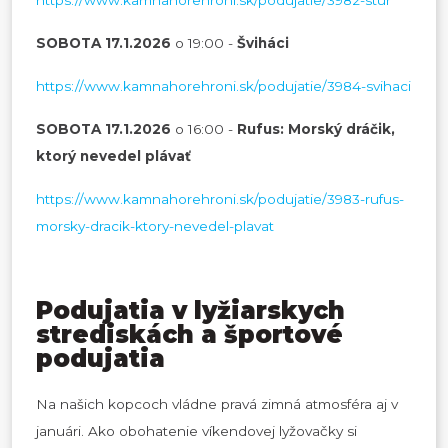
SOBOTA 17.1.2026
o 19:00 -
Šviháci
https://www.kamnahorehroni.sk/podujatie/3984-svihaci
SOBOTA 17.1.2026
o 16:00 -
Rufus: Morský dráčik,
ktorý nevedel plávať
https://www.kamnahorehroni.sk/podujatie/3983-rufus-
morsky-dracik-ktory-nevedel-plavat
Podujatia v lyžiarskych
strediskách a športové
podujatia
Na našich kopcoch vládne pravá zimná atmosféra aj v
januári. Ako obohatenie víkendovej lyžovačky si