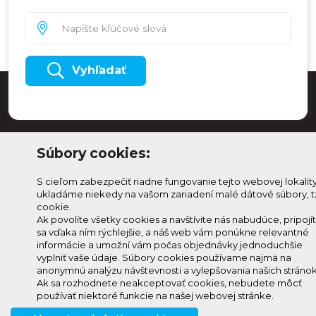
Vyhľadať
Súbory cookies:
S cieľom zabezpečiť riadne fungovanie tejto webovej lokalit
ukladáme niekedy na vašom zariadení malé dátové súbory, t
cookie.
Ak povolíte všetky cookies a navštívite nás nabudúce, pripojí
sa vďaka ním rýchlejšie, a náš web vám ponúkne relevantné
Odoberaj Kam na
Prihlásenie
informácie a umožní vám počas objednávky jednoduchšie
Horehroní
Zmeniť
vyplniť vaše údaje. Súbory cookies používame najmä na
anonymnú analýzu návštevnosti a vylepšovania našich stránok
Prihlás sa na odber a
nastavenie
Ak sa rozhodnete neakceptovať cookies, nebudete môcť
info@knh.sk
dostávaj novinky ako prvý
cookies
používať niektoré funkcie na našej webovej stránke.
+421 903