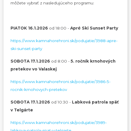
môžete vybrať z nasledujúceho programu:
PIATOK 16.1.2026
od 18:00 -
Apré Ski Sunset Party
https://www.kamnahorehroni.sk/podujatie/3988-apre-
ski-sunset-party
SOBOTA 17.1.2026
od 8:00 -
5. ročník krnohových
pretekov vo Valaskej
https://www.kamnahorehroni.sk/podujatie/3986-5-
rocnik-krnohovych-pretekov
SOBOTA 17.1.2026
od 10:30 -
Labková patrola späť
v Telgárte
https://www.kamnahorehroni.sk/podujatie/3989-
labkova-patrola-spat-v-telgarte