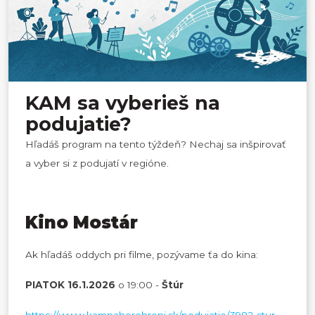
KAM sa vyberieš na
podujatie?
Hľadáš program na tento týždeň? Nechaj sa inšpirovať
a vyber si z podujatí v regióne.
Kino Mostár
Ak hľadáš oddych pri filme, pozývame ťa do kina:
PIATOK 16.1.2026
o 19:00 -
Štúr
https://www.kamnahorehroni.sk/podujatie/3982-stur