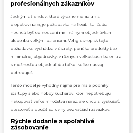
profesionálnych zákazníkov
Jedným z trendov, ktoré výrazne menia trh s
biopotravinami, je požiadavka na flexibilitu. Ľudia
nechcú byť obmedzení minimálnymi objednávkami
alebo iba veľkými baleniami. Vehgroshop.sk tejto
požiadavke vychádza v ústrety: ponúka produkty bez
minimálnej objednávky, v rôznych veľkostiach balenia a
s možnosťou objednať iba toľko, koľko naozaj
potrebuješ.
Tento model je výhodný najmä pre malé podniky,
startupy alebo hobby kuchárov, ktorí nepotrebujú
nakupovať veľké množstvá naraz, ale chcú si vyskúšať,
otestovať a použiť suroviny bez väčších záväzkov.
Rýchle dodanie a spoľahlivé
zásobovanie