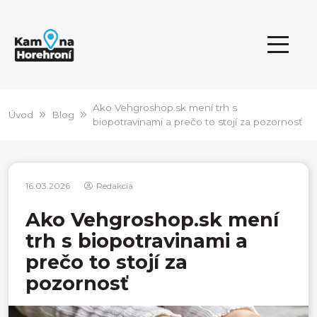
Ako Vehgroshop.sk mení trh s
Úvod
Blog
biopotravinami a prečo to stojí za pozornosť
16.03.2026
Redakcia
Ako Vehgroshop.sk mení
trh s biopotravinami a
prečo to stojí za
pozornosť