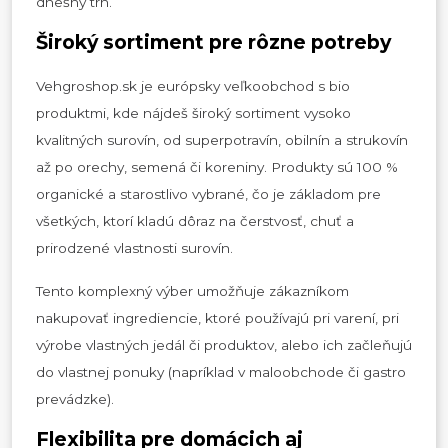
dnešný trh.
Široký sortiment pre rôzne potreby
Vehgroshop.sk je európsky veľkoobchod s bio
produktmi, kde nájdeš široký sortiment vysoko
kvalitných surovín, od superpotravín, obilnín a strukovín
až po orechy, semená či koreniny. Produkty sú 100 %
organické a starostlivo vybrané, čo je základom pre
všetkých, ktorí kladú dôraz na čerstvosť, chuť a
prirodzené vlastnosti surovín.
Tento komplexný výber umožňuje zákazníkom
nakupovať ingrediencie, ktoré používajú pri varení, pri
výrobe vlastných jedál či produktov, alebo ich začleňujú
do vlastnej ponuky (napríklad v maloobchode či gastro
prevádzke).
Flexibilita pre domácich aj