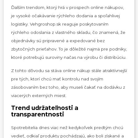
Ďalším trendom, ktorý hrá v prospech online nákupov,
je vysoké očakávanie rýchleho dodania a spoľahlivej
logistiky. Vehgroshop.sk reaguje poskytovaním
rýchleho odoslania z vlastného skladu, čo znamená, že
objednávky sú pripravené a expedované bez
zbytočných prieťahov. To je dôležité najmä pre podniky,
ktoré potrebujú suroviny načas na výrobu či distribúciu.
Z tohto dôvodu sa stáva online nákup stále atraktívnejší
pre tých, ktorí chcú mať kontrolu nad svojím
zásobovaním bez toho, aby museli čakať na dodávku z
viacerých externých miest.
Trend udržateľnosti a
transparentnosti
Spotrebitelia dnes viac než kedykoľvek predtým chcú
vedieť, odkiaľ produkty pochádzajú, ako boli získané a