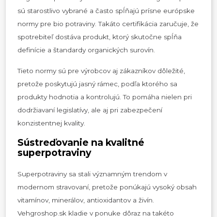
sú starostlivo vybrané a často spĺňajú prísne európske
normy pre bio potraviny. Takáto certifikácia zaručuje, že
spotrebiteľ dostáva produkt, ktorý skutočne spĺňa
definície a štandardy organických surovín.
Tieto normy sú pre výrobcov aj zákazníkov dôležité,
pretože poskytujú jasný rámec, podľa ktorého sa
produkty hodnotia a kontrolujú. To pomáha nielen pri
dodržiavaní legislatívy, ale aj pri zabezpečení
konzistentnej kvality.
Sústreďovanie na kvalitné
superpotraviny
Superpotraviny sa stali významným trendom v
modernom stravovaní, pretože ponúkajú vysoký obsah
vitamínov, minerálov, antioxidantov a živín.
Vehgroshop.sk kladie v ponuke dôraz na takéto