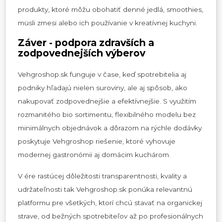
produkty, ktoré môžu obohatiť denné jedlá, smoothies,
müsli zmesi alebo ich používanie v kreatívnej kuchyni.
Záver - podpora zdravších a
zodpovednejších výberov
Vehgroshop.sk funguje v čase, keď spotrebitelia aj
podniky hľadajú nielen suroviny, ale aj spôsob, ako
nakupovať zodpovednejšie a efektívnejšie. S využitím
rozmanitého bio sortimentu, flexibilného modelu bez
minimálnych objednávok a dôrazom na rýchle dodávky
poskytuje Vehgroshop riešenie, ktoré vyhovuje
modernej gastronómii aj domácim kuchárom.
V ére rastúcej dôležitosti transparentnosti, kvality a
udržateľnosti tak Vehgroshop.sk ponúka relevantnú
platformu pre všetkých, ktorí chcú stavať na organickej
strave, od bežných spotrebiteľov až po profesionálnych