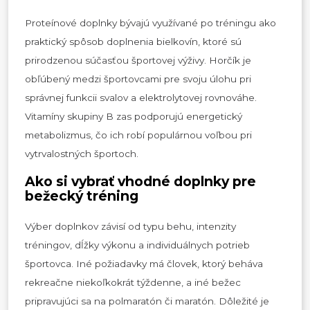
Proteínové doplnky bývajú využívané po tréningu ako
praktický spôsob doplnenia bielkovín, ktoré sú
prirodzenou súčasťou športovej výživy. Horčík je
obľúbený medzi športovcami pre svoju úlohu pri
správnej funkcii svalov a elektrolytovej rovnováhe.
Vitamíny skupiny B zas podporujú energetický
metabolizmus, čo ich robí populárnou voľbou pri
vytrvalostných športoch.
Ako si vybrať vhodné doplnky pre
bežecký tréning
Výber doplnkov závisí od typu behu, intenzity
tréningov, dĺžky výkonu a individuálnych potrieb
športovca. Iné požiadavky má človek, ktorý beháva
rekreačne niekoľkokrát týždenne, a iné bežec
pripravujúci sa na polmaratón či maratón. Dôležité je