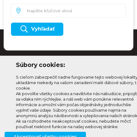
Vyhľadať
Súbory cookies:
S cieľom zabezpečiť riadne fungovanie tejto webovej lokalit
ukladáme niekedy na vašom zariadení malé dátové súbory, t
cookie.
Ak povolíte všetky cookies a navštívite nás nabudúce, pripojí
sa vďaka ním rýchlejšie, a náš web vám ponúkne relevantné
Odoberaj Kam na
Prihlásenie
informácie a umožní vám počas objednávky jednoduchšie
Horehroní
Zmeniť
vyplniť vaše údaje. Súbory cookies používame najmä na
anonymnú analýzu návštevnosti a vylepšovania našich stránok
Prihlás sa na odber a
nastavenie
Ak sa rozhodnete neakceptovať cookies, nebudete môcť
info@knh.sk
dostávaj novinky ako prvý
cookies
používať niektoré funkcie na našej webovej stránke.
+421 903
Akceptovať všetky cookies