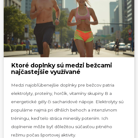
Ktoré doplnky sú medzi bežcami
najčastejšie využívané
Medzi najobľúbenejšie doplnky pre bežcov patria
elektrolyty, proteíny, horčík, vitamíny skupiny B a
energetické gély či sacharidové nápoje. Elektrolyty sú
populárne najmä pri dlhších behoch a intenzívnom
tréningu, keď telo stráca minerály potením. Ich
doplnenie môže byť dôležitou súčasťou pitného
režimu počas športovej aktivity.