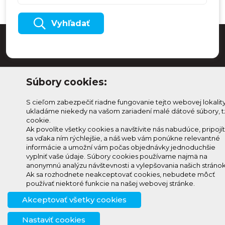
Vyhľadať
Súbory cookies:
S cieľom zabezpečiť riadne fungovanie tejto webovej lokalit
ukladáme niekedy na vašom zariadení malé dátové súbory, t
cookie.
Ak povolíte všetky cookies a navštívite nás nabudúce, pripojí
sa vďaka ním rýchlejšie, a náš web vám ponúkne relevantné
Odoberaj Kam na
Prihlásenie
informácie a umožní vám počas objednávky jednoduchšie
Horehroní
vyplniť vaše údaje. Súbory cookies používame najmä na
Zmeniť
anonymnú analýzu návštevnosti a vylepšovania našich stránok
Prihlás sa na odber a
nastavenie
Ak sa rozhodnete neakceptovať cookies, nebudete môcť
info@knh.sk
dostávaj novinky ako prvý
používať niektoré funkcie na našej webovej stránke.
cookies
+421 903
Akceptovať všetky cookies
294 997
Nastaviť cookies