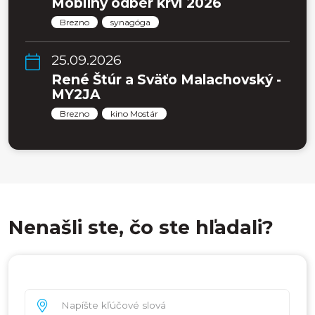
Mobilný odber krvi 2026
Brezno
synagóga
25.09.2026
René Štúr a Sväťo Malachovský -
MY2JA
Brezno
kino Mostár
Nenašli ste, čo ste hľadali?