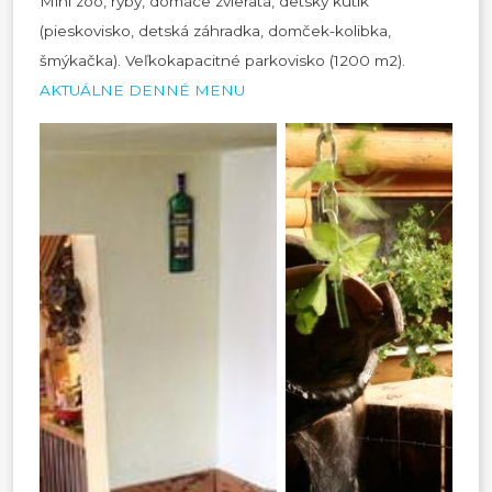
Mini zoo, ryby, domáce zvieratá, detský kútik
(pieskovisko, detská záhradka, domček-kolibka,
šmýkačka). Veľkokapacitné parkovisko (1200 m2).
AKTUÁLNE DENNÉ MENU