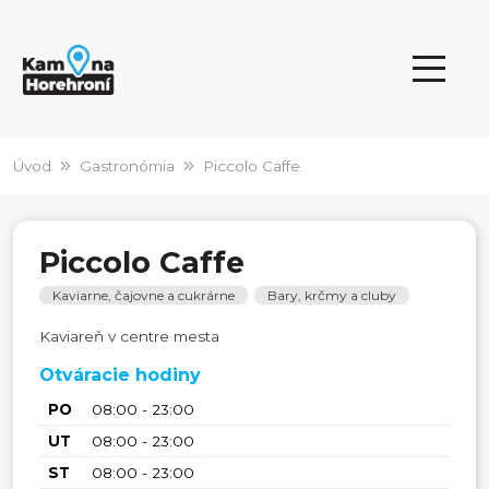
Úvod
Gastronómia
Piccolo Caffe
Piccolo Caffe
Kaviarne, čajovne a cukrárne
Bary, krčmy a cluby
Kaviareň v centre mesta
Otváracie hodiny
PO
08:00 - 23:00
UT
08:00 - 23:00
ST
08:00 - 23:00