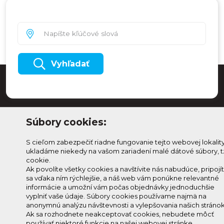
Vyhľadať
Súbory cookies:
S cieľom zabezpečiť riadne fungovanie tejto webovej lokalit
ukladáme niekedy na vašom zariadení malé dátové súbory, t
cookie.
Ak povolíte všetky cookies a navštívite nás nabudúce, pripojí
sa vďaka ním rýchlejšie, a náš web vám ponúkne relevantné
Odoberaj Kam na
Prihlásenie
informácie a umožní vám počas objednávky jednoduchšie
Horehroní
vyplniť vaše údaje. Súbory cookies používame najmä na
Zmeniť
anonymnú analýzu návštevnosti a vylepšovania našich stránok
Prihlás sa na odber a
nastavenie
Ak sa rozhodnete neakceptovať cookies, nebudete môcť
info@knh.sk
dostávaj novinky ako prvý
používať niektoré funkcie na našej webovej stránke.
cookies