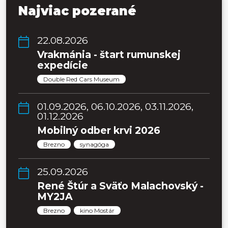
Najviac pozerané
22.08.2026
Vrakmánia - štart rumunskej
expedície
Double Red Cars Museum
01.09.2026, 06.10.2026, 03.11.2026,
01.12.2026
Mobilný odber krvi 2026
Brezno
synagóga
25.09.2026
René Štúr a Sväťo Malachovský -
MY2JA
Brezno
kino Mostár