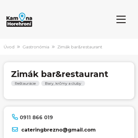
Úvod
Gastronómia
Zimák bar&restaurant
Zimák bar&restaurant
Reštaurácie
Bary, krčmy a cluby
0911 866 019
cateringbrezno@gmail.com