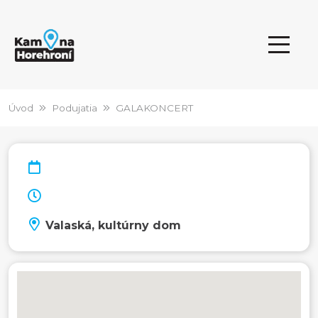
Úvod
Podujatia
GALAKONCERT
Valaská, kultúrny dom