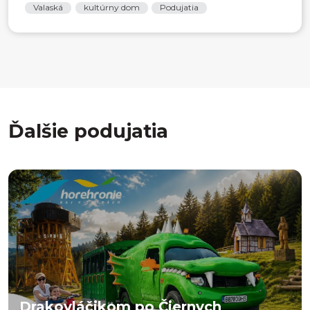
Valaská
kultúrny dom
Podujatia
Ďalšie podujatia
Drakovláčikom po Čiernych