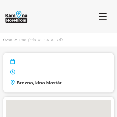
Úvod
Podujatia
PIATA LOĎ
Brezno, kino Mostár