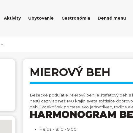
Aktivity
Ubytovanie
Gastronómia
Denné menu
EH
MIEROVÝ BEH
Bežecké podujatie Mierový beh je štafetový beh s
nesú cez viac než 140 krajín sveta státisíce dobrov
behu kdekoľvek po trase ako jednotlivec, rodina a
HARMONOGRAM BE
Heľpa - 8:10 - 9:00