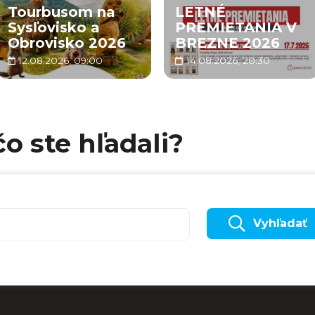
Tourbusom na
LETNÉ
Sysľovisko a
PREMIETANIA V
Obrovisko 2026
BREZNE 2026
12.08.2026, 09:00
14.08.2026, 20:30
čo ste hľadali?
Vyhľadať