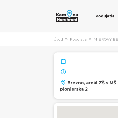
Podujatia
Úvod
Podujatia
MIEROVÝ B
Brezno, areál ZŠ s MŠ
pionierska 2