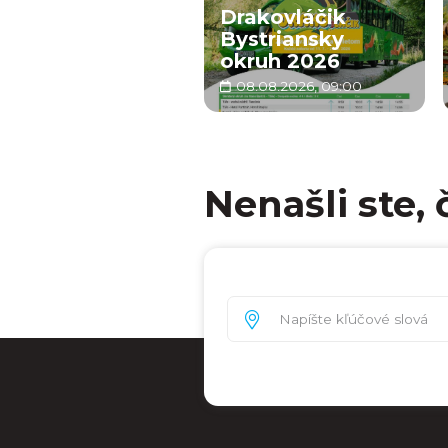
Drakovláčik
Bystriansky
okruh 2026
08.08.2026, 09:00
Nenašli ste, 