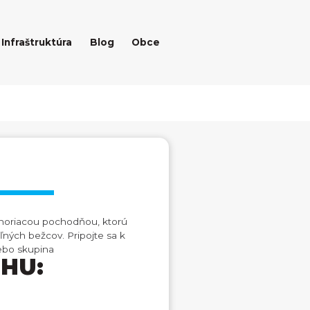
Infraštruktúra
Blog
Obce
 horiacou pochodňou, ktorú
oľných bežcov. Pripojte sa k
lebo skupina
HU: