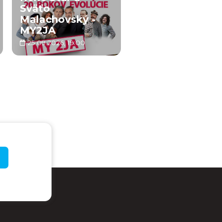
Sväťo
Malachovský -
MY2JA
25.09.2026, 19:00