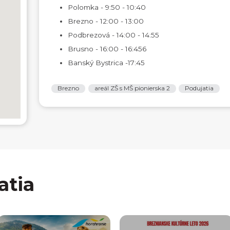
Polomka - 9:50 - 10:40
Brezno - 12:00 - 13:00
Podbrezová - 14:00 - 14:55
Brusno - 16:00 - 16:456
Banský Bystrica -17:45
Brezno
areál ZŠ s MŠ pionierska 2
Podujatia
atia