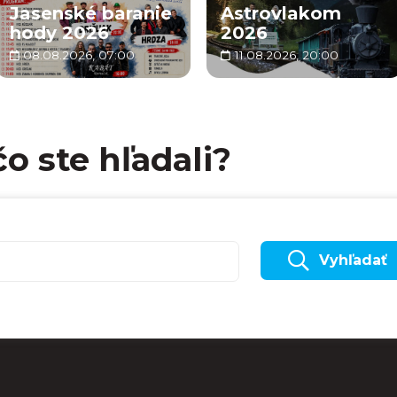
Jasenské baranie
Astrovlakom
hody 2026
2026
08.08.2026, 07:00
11.08.2026, 20:00
čo ste hľadali?
Vyhľadať