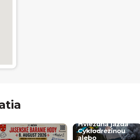
atia
Hviezdna jazda
Cyklodrezinou
alebo