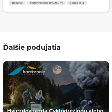
Brezno
Horehronské múzeum
Podujatia
Ďalšie podujatia
Hviezdna jazda Cyklodrezinou alebo