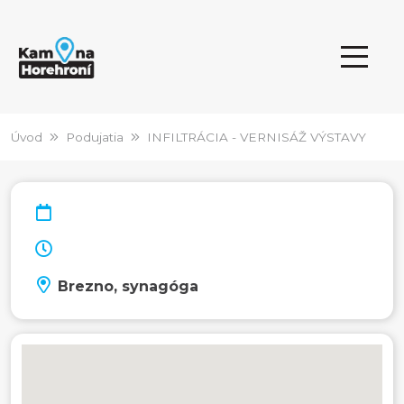
Úvod
Podujatia
INFILTRÁCIA - VERNISÁŽ VÝSTAVY
Brezno, synagóga