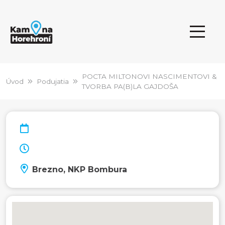
POCTA MILTONOVI NASCIMENTOVI &
Úvod
Podujatia
TVORBA PA(B)LA GAJDOŠA
Brezno, NKP Bombura