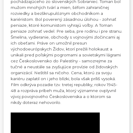
pochádzajúceho zo slovenských Sobraniec. Toman bol
mužom mnohých tvárí a mien, šéfom zahraničnej
rozviedky a bezškrupulóznym obchodníkom a
kariéristom. Bol poverený zásadnou úlohou - zohnať
peniaze, ktoré komunistom vyhrajú voľby. A Toman
peniaze zohnať vedel. Pre seba, pre rodinu i pre stranu.
Šmelina, vydieranie, obchody s vojnovými zločincami aj
ich obeťami. Práve on umožnil presun
východoeurópskych Židov, ktorí prežili holokaust a
unikali pred poľskými pogromami a sovietskymi lágrami
cez Československo do Palestíny - samozrejme za
tučné a neustále sa zvyšujúce provízie od židovských
organizácií. Neštítil sa ničoho. Cena, ktorú za svoju
kariéru zaplatil on i jeho blízki, bola však príliš vysoká.
Film odkrýva pozadie tzv. tretej republiky, rokov 1945-
48 a rozpráva príbeh muža, ktorý významne ovplyvnil
vývoj povojnového Československa a o ktorom sa
nikdy doteraz nehovorilo.