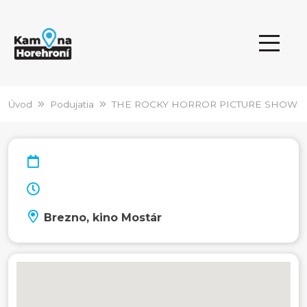
Úvod
Podujatia
THE ROCKY HORROR PICTURE SHOW
Brezno, kino Mostár