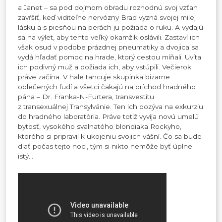
a Janet – sa pod dojmom obradu rozhodnú svoj vzťah
zavŕšiť, keď viditeľne nervózny Brad vyzná svojej milej
lásku a s piesňou na perách ju požiada o ruku. A vydajú
sa na výlet, aby tento veľký okamžik oslávili. Zastaví ich
však osud v podobe prázdnej pneumatiky a dvojica sa
vydá hľadať pomoc na hrade, ktorý cestou míňali. Uvíta
ich podivný muž a požiada ich, aby vstúpili. Večierok
práve začína. V hale tancuje skupinka bizarne
oblečených ľudí a všetci čakajú na príchod hradného
pána – Dr. Franka-N-Furtera, transvestitu
z transexuálnej Transylvánie. Ten ich pozýva na exkurziu
do hradného laboratória. Práve totiž vyvíja novú umelú
bytosť, vysokého svalnatého blondiaka Rockyho,
ktorého si pripravil k ukojeniu svojich vášní. Čo sa bude
diať počas tejto noci, tým si nikto nemôže byť úplne
istý...