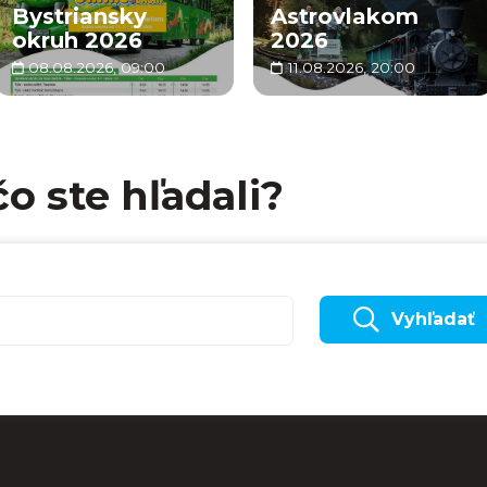
Bystriansky
Astrovlakom
okruh 2026
2026
08.08.2026, 09:00
11.08.2026, 20:00
čo ste hľadali?
Vyhľadať