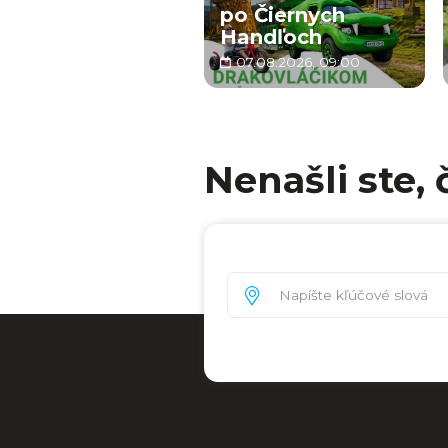
po Čiernych
Handľoch
07.08.2026, 09:00
Nenašli ste, 