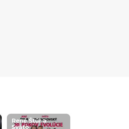
René Štúr a
Sväťo