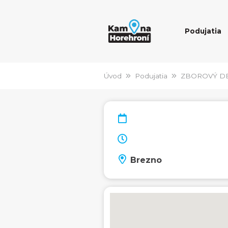
Podujatia
Úvod
Podujatia
ZBOROVÝ D
Brezno