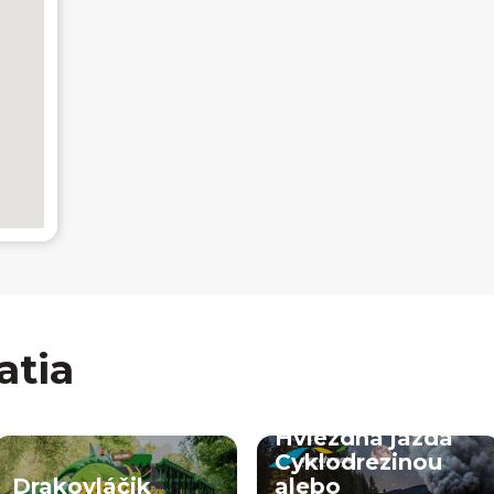
atia
Hviezdna jazda
Cyklodrezinou
Drakovláčik
alebo