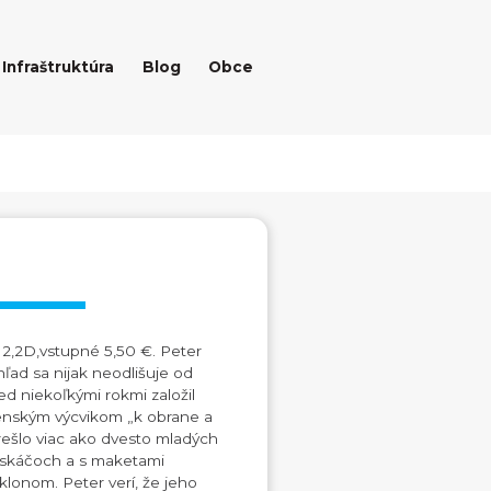
Infraštruktúra
Blog
Obce
2,2D,vstupné 5,50 €. Peter
hľad sa nijak neodlišuje od
red niekoľkými rokmi založil
jenským výcvikom „k obrane a
rešlo viac ako dvesto mladých
maskáčoch a s maketami
lonom. Peter verí, že jeho