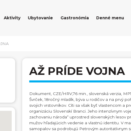
Aktivity
Ubytovanie
Gastronómia
Denné menu
OJNA
AŽ PRÍDE VOJNA
Dokument, CZE/HRV,76 min., slovenská verzia, MP1
Švrček, 18ročný mladík, býva u rodičov a na prvý po
svojich vrstovníkov. Cíti sa však byť vlastencom a p
organizáciu Slovenskí Branci. Jeho intenzívnym vo
zachovaniu národa“ uprostred slovenských lesov p
mužov hľadajúcich vedenie a vlastnú identitu. V 
samopalov sa podrobujú Petrovým autoritatívnym sk