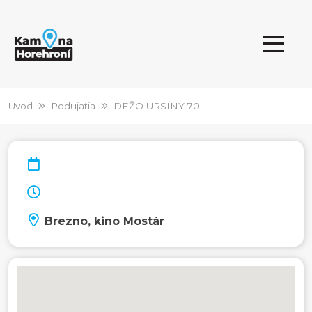
Úvod
Podujatia
DEŽO URSÍNY 70
Brezno, kino Mostár