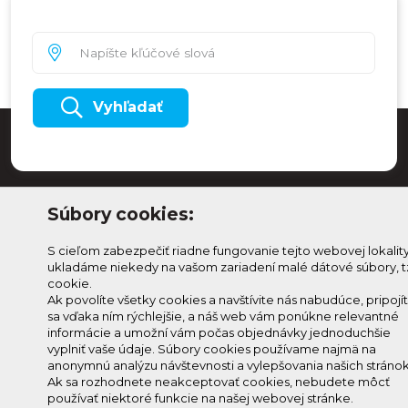
Vyhľadať
Súbory cookies:
S cieľom zabezpečiť riadne fungovanie tejto webovej lokalit
ukladáme niekedy na vašom zariadení malé dátové súbory, t
cookie.
Ak povolíte všetky cookies a navštívite nás nabudúce, pripojí
sa vďaka ním rýchlejšie, a náš web vám ponúkne relevantné
Odoberaj Kam na
Prihlásenie
informácie a umožní vám počas objednávky jednoduchšie
Horehroní
Zmeniť
vyplniť vaše údaje. Súbory cookies používame najmä na
anonymnú analýzu návštevnosti a vylepšovania našich stránok
Prihlás sa na odber a
nastavenie
Ak sa rozhodnete neakceptovať cookies, nebudete môcť
info@knh.sk
dostávaj novinky ako prvý
cookies
používať niektoré funkcie na našej webovej stránke.