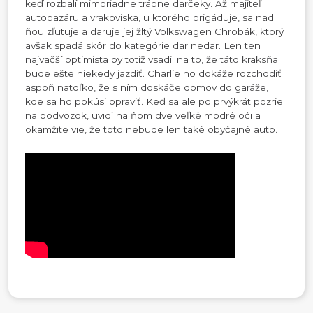
keď rozbalí mimoriadne trápne darčeky. Až majiteľ
autobazáru a vrakoviska, u ktorého brigáduje, sa nad
ňou zľutuje a daruje jej žltý Volkswagen Chrobák, ktorý
avšak spadá skôr do kategórie dar nedar. Len ten
najväčší optimista by totiž vsadil na to, že táto kraksňa
bude ešte niekedy jazdiť. Charlie ho dokáže rozchodiť
aspoň natoľko, že s ním doskáče domov do garáže,
kde sa ho pokúsi opraviť. Keď sa ale po prvýkrát pozrie
na podvozok, uvidí na ňom dve veľké modré oči a
okamžite vie, že toto nebude len také obyčajné auto.