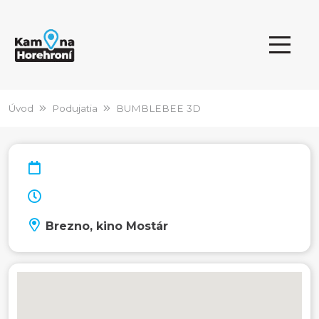
Úvod
Podujatia
BUMBLEBEE 3D
Brezno, kino Mostár