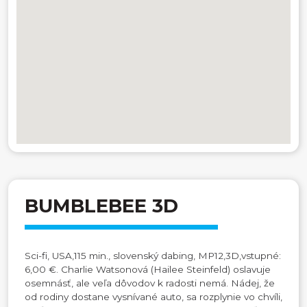
BUMBLEBEE 3D
Sci-fi, USA,115 min., slovenský dabing, MP12,3D,vstupné:
6,00 €. Charlie Watsonová (Hailee Steinfeld) oslavuje
osemnásť, ale veľa dôvodov k radosti nemá. Nádej, že
od rodiny dostane vysnívané auto, sa rozplynie vo chvíli,