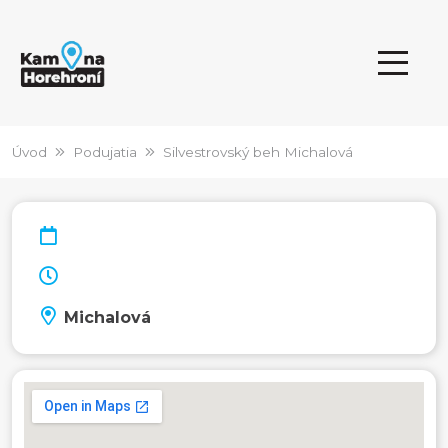
Úvod
Podujatia
Silvestrovský beh Michalová
Michalová