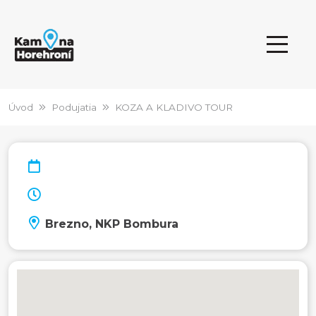
Úvod
Podujatia
KOZA A KLADIVO TOUR
Brezno, NKP Bombura