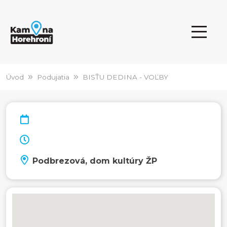
Úvod
Podujatia
BISŤU DEDINA - VOĽBY
Podbrezová, dom kultúry ŽP