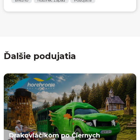
Brezno
hostinec Západ
Podujatia
Ďalšie podujatia
Drakovláčikom po Čiernych