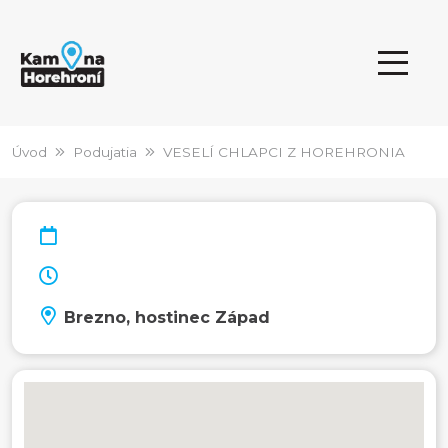
Úvod
Podujatia
VESELÍ CHLAPCI Z HOREHRONIA
Brezno, hostinec Západ