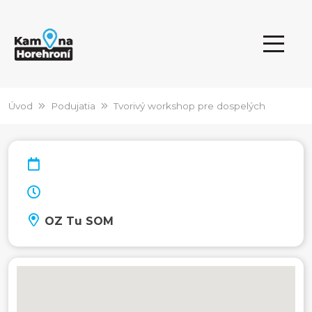
Úvod
Podujatia
Tvorivý workshop pre dospelých
OZ Tu SOM