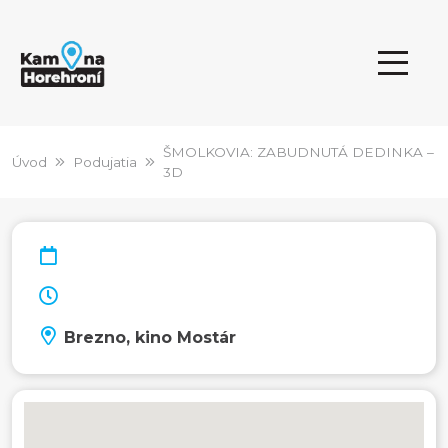
ŠMOLKOVIA: ZABUDNUTÁ DEDINKA –
Úvod
Podujatia
3D
Brezno, kino Mostár