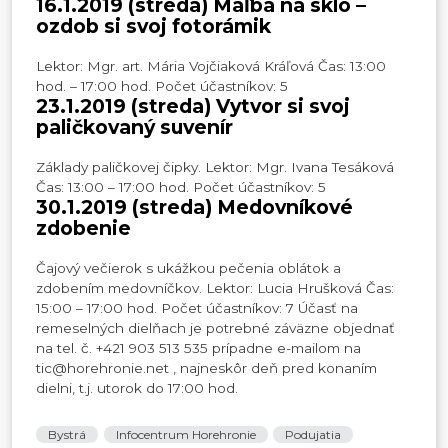
16.1.2019 (streda) Maľba na sklo –
ozdob si svoj fotorámik
Lektor: Mgr. art. Mária Vojčiaková Kráľová Čas: 13:00
hod. – 17:00 hod. Počet účastníkov: 5
23.1.2019 (streda) Vytvor si svoj
paličkovaný suvenír
Základy paličkovej čipky. Lektor: Mgr. Ivana Tesáková
Čas: 13:00 – 17:00 hod. Počet účastníkov: 5
30.1.2019 (streda) Medovníkové
zdobenie
Čajový večierok s ukážkou pečenia oblátok a
zdobením medovníčkov. Lektor: Lucia Hrušková Čas:
15:00 – 17:00 hod. Počet účastníkov: 7 Účasť na
remeselných dielňach je potrebné záväzne objednať
na tel. č. +421 903 513 535 prípadne e-mailom na
tic@horehronie.net , najneskôr deň pred konaním
dielni, t.j. utorok do 17:00 hod.
Bystrá
Infocentrum Horehronie
Podujatia