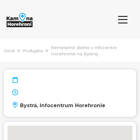
Remeselné dielne v Infocentre
Úvod
Podujatia
Horehronie na Bystrej
Bystrá, Infocentrum Horehronie