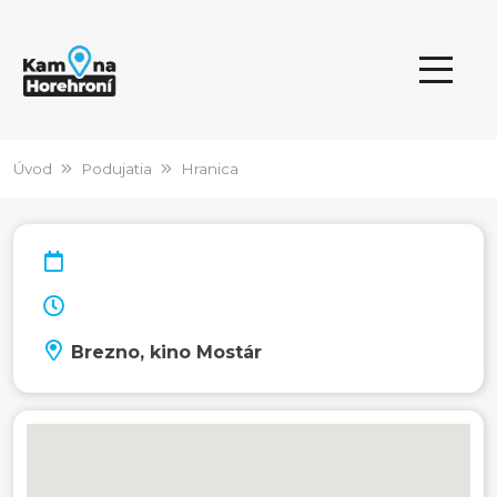
Úvod
Podujatia
Hranica
Brezno, kino Mostár