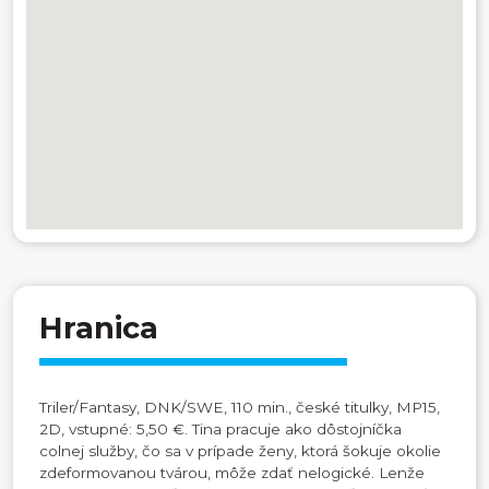
Hranica
Triler/Fantasy, DNK/SWE, 110 min., české titulky, MP15,
2D, vstupné: 5,50 €. Tina pracuje ako dôstojníčka
colnej služby, čo sa v prípade ženy, ktorá šokuje okolie
zdeformovanou tvárou, môže zdať nelogické. Lenže