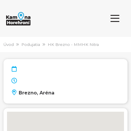
Úvod
Podujatia
HK Brezno - MMHK Nitra
Brezno, Aréna