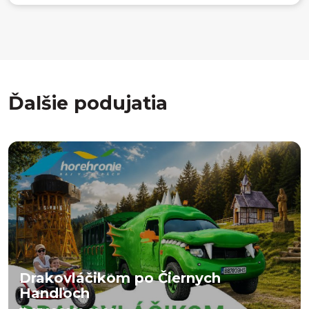
Ďalšie podujatia
Drakovláčikom po Čiernych
Handľoch