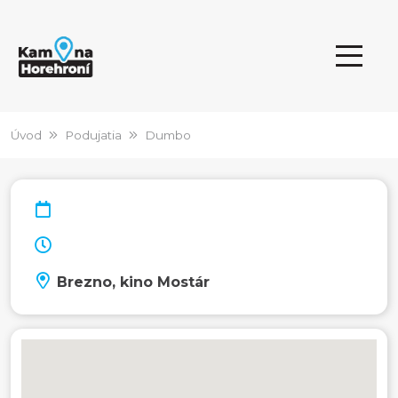
Úvod
Podujatia
Dumbo
Brezno, kino Mostár