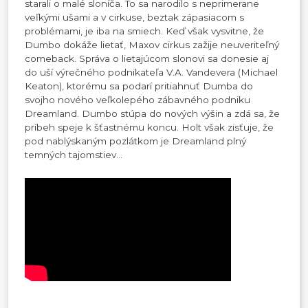
starali o malé sloníča. To sa narodilo s neprimerane
veľkými ušami a v cirkuse, beztak zápasiacom s
problémami, je iba na smiech. Keď však vysvitne, že
Dumbo dokáže lietať, Maxov cirkus zažije neuveriteľný
comeback. Správa o lietajúcom slonovi sa donesie aj
do uší výrečného podnikateľa V.A. Vandevera (Michael
Keaton), ktorému sa podarí pritiahnuť Dumba do
svojho nového veľkolepého zábavného podniku
Dreamland. Dumbo stúpa do nových výšin a zdá sa, že
príbeh speje k šťastnému koncu. Holt však zisťuje, že
pod nablýskaným pozlátkom je Dreamland plný
temných tajomstiev…