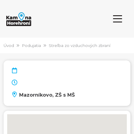
Úvod
Podujatia
Streľba zo vzduchových zbraní
Mazorníkovo, ZŠ s MŠ