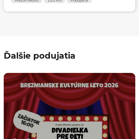
Mazorníkovo
ZŠ s MŠ
Podujatia
Ďalšie podujatia