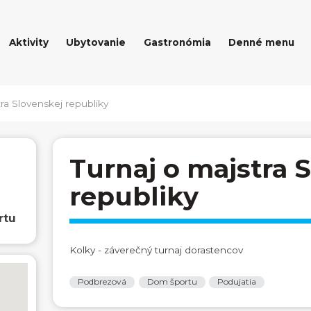
Aktivity
Ubytovanie
Gastronómia
Denné menu
tra Slovenskej republiky
Turnaj o majstra 
republiky
rtu
Kolky - záverečný turnaj dorastencov
Podbrezová
Dom športu
Podujatia