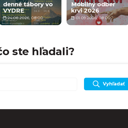
denné tábory vo
Mobilný odber
VYDRE
krvi 2026
24.08.2026, 08:00
01.09.2026, 08:00
čo ste hľadali?
Vyhľadať