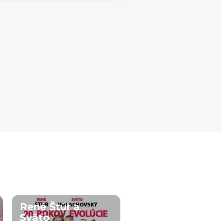
René Štúr a
Sväťo