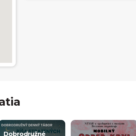
atia
Dobrodružné