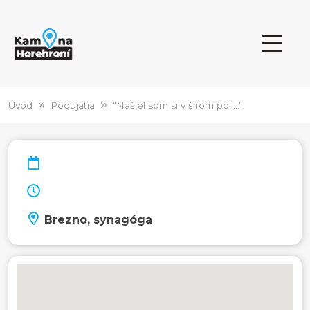
Úvod
Podujatia
"Našiel som si v šírom poli..."
Brezno, synagóga