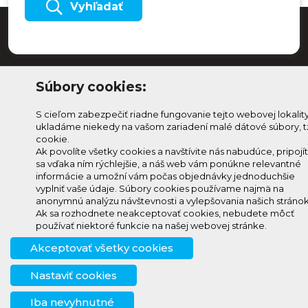
Vyhľadať
Súbory cookies:
S cieľom zabezpečiť riadne fungovanie tejto webovej lokalit
ukladáme niekedy na vašom zariadení malé dátové súbory, t
cookie.
Ak povolíte všetky cookies a navštívite nás nabudúce, pripojí
sa vďaka ním rýchlejšie, a náš web vám ponúkne relevantné
Odoberaj Kam na
Prihlásenie
informácie a umožní vám počas objednávky jednoduchšie
Horehroní
vyplniť vaše údaje. Súbory cookies používame najmä na
Zmeniť
anonymnú analýzu návštevnosti a vylepšovania našich stránok
Prihlás sa na odber a
nastavenie
Ak sa rozhodnete neakceptovať cookies, nebudete môcť
info@knh.sk
dostávaj novinky ako prvý
používať niektoré funkcie na našej webovej stránke.
cookies
+421 903
Akceptovať všetky cookies
294 997
Nastaviť cookies
Iba nevyhnutné