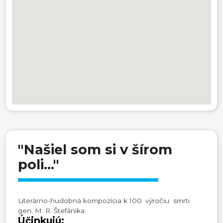
"Našiel som si v šírom
poli..."
Literárno-hudobná kompozícia k 100. výročiu smrti
gen. M. R. Štefánika
Účinkujú: